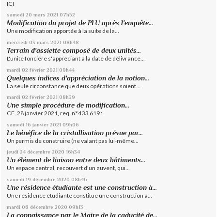
ICI
samedi 20
mars 2021
07h52
Modification du projet de PLU après l'enquête...
Une modification apportée à la suite de la...
mercredi 03
mars 2021
08h48
Terrain d'assiette composé de deux unités...
L'unité foncière s'appréciant à la date de délivrance...
mardi 02
février 2021
09h44
Quelques indices d'appréciation de la notion...
La seule circonstance que deux opérations soient...
mardi 02
février 2021
08h39
Une simple procédure de modification...
CE. 28 janvier 2021, req. n°433.619 :
samedi 16
janvier 2021
09h06
Le bénéfice de la cristallisation prévue par...
Un permis de construire (ne valant pas lui-même...
jeudi 24
décembre 2020
16h34
Un élément de liaison entre deux bâtiments...
Un espace central, recouvert d'un auvent, qui...
samedi 19
décembre 2020
08h46
Une résidence étudiante est une construction à...
Une résidence étudiante constitue une construction à...
mardi 08
décembre 2020
09h13
La connaissance par le Maire de la caducité de...