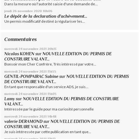
Dans la mesure où l'autorité saisie d'une demande de...
jeudi 26
novembre 2020
10h06
Le dépôt de la declaration d'achèvement...
Un permis modificatif destiné à régulariser les...
Commentaires
mercredi 24
novembre 2021
20h13
Nicolas KOHEN
sur
NOUVELLE EDITION DU PERMIS DE
CONSTRUIRE VALANT...
Bonsoir mon Cher Confrère, Très intéressé par votre...
mercredi 24
novembre 2021
15h55
GENTIL-POMPAIRAC Sabine
sur
NOUVELLE EDITION DU PERMIS
DE CONSTRUIRE VALANT...
En tant que responsable d'un service ADS, je suis...
mercredi 24
novembre 2021
15h05
Lamy
sur
NOUVELLE EDITION DU PERMIS DE CONSTRUIRE
VALANT...
Intéressée par le guide pour ma curiosité personnelle
mercredi 24
novembre 2021
14h48
valerie DERAMOND
sur
NOUVELLE EDITION DU PERMIS DE
CONSTRUIRE VALANT...
Je suis intéressée par cette publication en tant que...
mercredi 24
novembre 2021
12h12