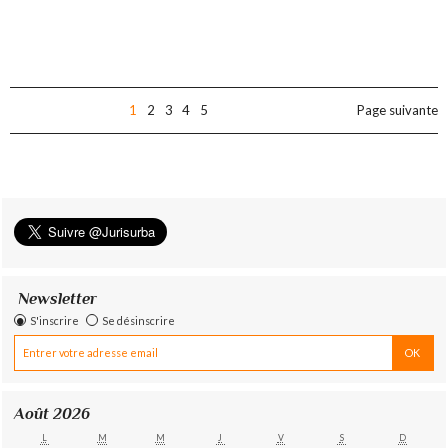
1
2
3
4
5
Page suivante
Newsletter
S'inscrire
Se désinscrire
Août 2026
L
M
M
J
V
S
D