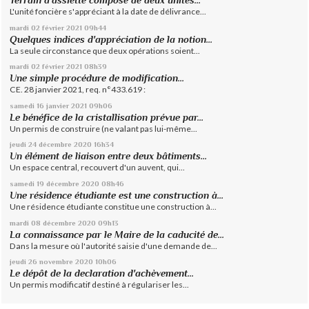
L'unité foncière s'appréciant à la date de délivrance...
mardi 02
février 2021
09h44
Quelques indices d'appréciation de la notion...
La seule circonstance que deux opérations soient...
mardi 02
février 2021
08h39
Une simple procédure de modification...
CE. 28 janvier 2021, req. n°433.619 :
samedi 16
janvier 2021
09h06
Le bénéfice de la cristallisation prévue par...
Un permis de construire (ne valant pas lui-même...
jeudi 24
décembre 2020
16h34
Un élément de liaison entre deux bâtiments...
Un espace central, recouvert d'un auvent, qui...
samedi 19
décembre 2020
08h46
Une résidence étudiante est une construction à...
Une résidence étudiante constitue une construction à...
mardi 08
décembre 2020
09h13
La connaissance par le Maire de la caducité de...
Dans la mesure où l'autorité saisie d'une demande de...
jeudi 26
novembre 2020
10h06
Le dépôt de la declaration d'achèvement...
Un permis modificatif destiné à régulariser les...