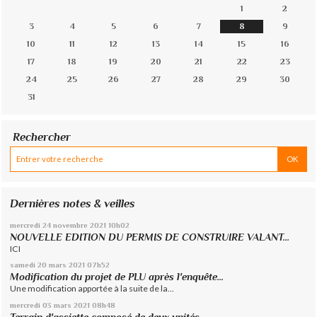
1
2
3
4
5
6
7
8
9
10
11
12
13
14
15
16
17
18
19
20
21
22
23
24
25
26
27
28
29
30
31
Rechercher
Dernières notes & veilles
mercredi 24
novembre 2021
10h02
NOUVELLE EDITION DU PERMIS DE CONSTRUIRE VALANT...
ICI
samedi 20
mars 2021
07h52
Modification du projet de PLU après l'enquête...
Une modification apportée à la suite de la...
mercredi 03
mars 2021
08h48
Terrain d'assiette composé de deux unités...