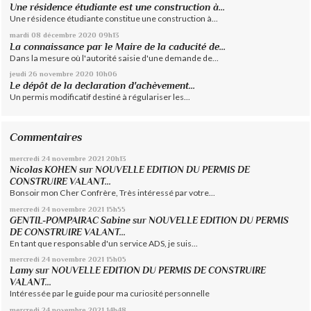
Une résidence étudiante est une construction à...
Une résidence étudiante constitue une construction à...
mardi 08
décembre 2020
09h13
La connaissance par le Maire de la caducité de...
Dans la mesure où l'autorité saisie d'une demande de...
jeudi 26
novembre 2020
10h06
Le dépôt de la declaration d'achèvement...
Un permis modificatif destiné à régulariser les...
Commentaires
mercredi 24
novembre 2021
20h13
Nicolas KOHEN
sur
NOUVELLE EDITION DU PERMIS DE
CONSTRUIRE VALANT...
Bonsoir mon Cher Confrère, Très intéressé par votre...
mercredi 24
novembre 2021
15h55
GENTIL-POMPAIRAC Sabine
sur
NOUVELLE EDITION DU PERMIS
DE CONSTRUIRE VALANT...
En tant que responsable d'un service ADS, je suis...
mercredi 24
novembre 2021
15h05
Lamy
sur
NOUVELLE EDITION DU PERMIS DE CONSTRUIRE
VALANT...
Intéressée par le guide pour ma curiosité personnelle
mercredi 24
novembre 2021
14h48