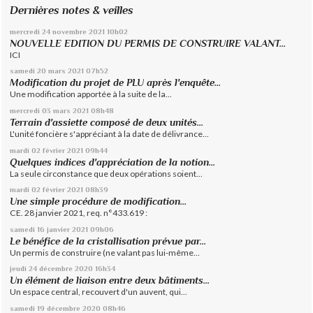
Dernières notes & veilles
mercredi 24
novembre 2021
10h02
NOUVELLE EDITION DU PERMIS DE CONSTRUIRE VALANT...
ICI
samedi 20
mars 2021
07h52
Modification du projet de PLU après l'enquête...
Une modification apportée à la suite de la...
mercredi 03
mars 2021
08h48
Terrain d'assiette composé de deux unités...
L'unité foncière s'appréciant à la date de délivrance...
mardi 02
février 2021
09h44
Quelques indices d'appréciation de la notion...
La seule circonstance que deux opérations soient...
mardi 02
février 2021
08h39
Une simple procédure de modification...
CE. 28 janvier 2021, req. n°433.619 :
samedi 16
janvier 2021
09h06
Le bénéfice de la cristallisation prévue par...
Un permis de construire (ne valant pas lui-même...
jeudi 24
décembre 2020
16h34
Un élément de liaison entre deux bâtiments...
Un espace central, recouvert d'un auvent, qui...
samedi 19
décembre 2020
08h46