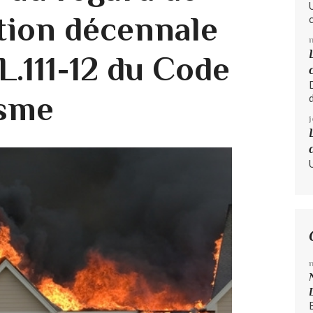
ption décennale
 L.111-12 du Code
isme