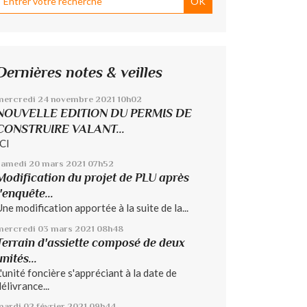
Dernières notes & veilles
mercredi 24
novembre 2021
10h02
NOUVELLE EDITION DU PERMIS DE
CONSTRUIRE VALANT...
ICI
samedi 20
mars 2021
07h52
Modification du projet de PLU après
l'enquête...
Une modification apportée à la suite de la...
mercredi 03
mars 2021
08h48
Terrain d'assiette composé de deux
unités...
L'unité foncière s'appréciant à la date de
élivrance...
mardi 02
février 2021
09h44