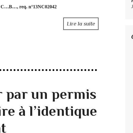
me C…B…, req. n°13NC02042
Lire la suite
r par un permis
re à l’identique
t