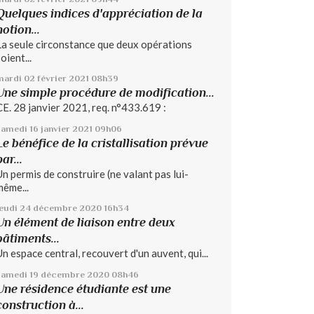
Quelques indices d'appréciation de la
notion...
La seule circonstance que deux opérations
oient...
mardi 02
février 2021
08h39
Une simple procédure de modification...
CE. 28 janvier 2021, req. n°433.619 :
samedi 16
janvier 2021
09h06
Le bénéfice de la cristallisation prévue
par...
Un permis de construire (ne valant pas lui-
même...
jeudi 24
décembre 2020
16h34
Un élément de liaison entre deux
bâtiments...
Un espace central, recouvert d'un auvent, qui...
samedi 19
décembre 2020
08h46
Une résidence étudiante est une
construction à...