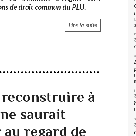
ions de droit commun du PLU.
Lire la suite
s
 reconstruire à
 ne saurait
r au regard de