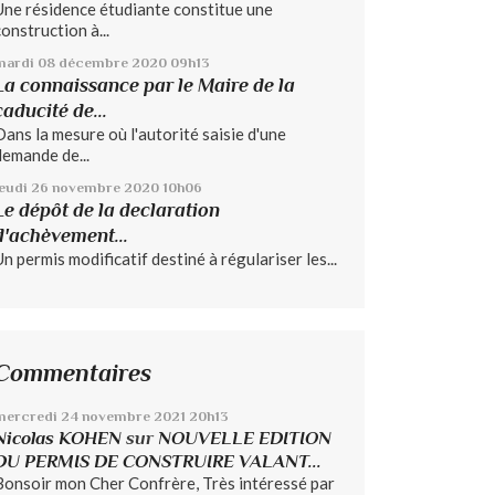
Une résidence étudiante constitue une
construction à...
mardi 08
décembre 2020
09h13
La connaissance par le Maire de la
caducité de...
Dans la mesure où l'autorité saisie d'une
demande de...
jeudi 26
novembre 2020
10h06
Le dépôt de la declaration
d'achèvement...
Un permis modificatif destiné à régulariser les...
Commentaires
mercredi 24
novembre 2021
20h13
Nicolas KOHEN
sur
NOUVELLE EDITION
DU PERMIS DE CONSTRUIRE VALANT...
Bonsoir mon Cher Confrère, Très intéressé par