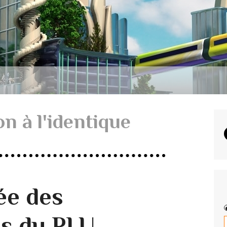
n à l'identique
ée des
ns du PLU