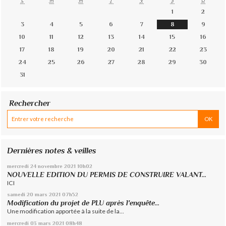
L
M
M
J
V
S
D
1
2
3
4
5
6
7
8
9
10
11
12
13
14
15
16
17
18
19
20
21
22
23
24
25
26
27
28
29
30
31
Rechercher
Dernières notes & veilles
mercredi 24
novembre 2021
10h02
NOUVELLE EDITION DU PERMIS DE CONSTRUIRE VALANT...
ICI
samedi 20
mars 2021
07h52
Modification du projet de PLU après l'enquête...
Une modification apportée à la suite de la...
mercredi 03
mars 2021
08h48