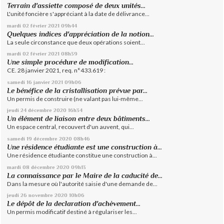
Terrain d'assiette composé de deux unités...
L'unité foncière s'appréciant à la date de délivrance...
mardi 02
février 2021
09h44
Quelques indices d'appréciation de la notion...
La seule circonstance que deux opérations soient...
mardi 02
février 2021
08h39
Une simple procédure de modification...
CE. 28 janvier 2021, req. n°433.619 :
samedi 16
janvier 2021
09h06
Le bénéfice de la cristallisation prévue par...
Un permis de construire (ne valant pas lui-même...
jeudi 24
décembre 2020
16h34
Un élément de liaison entre deux bâtiments...
Un espace central, recouvert d'un auvent, qui...
samedi 19
décembre 2020
08h46
Une résidence étudiante est une construction à...
Une résidence étudiante constitue une construction à...
mardi 08
décembre 2020
09h13
La connaissance par le Maire de la caducité de...
Dans la mesure où l'autorité saisie d'une demande de...
jeudi 26
novembre 2020
10h06
Le dépôt de la declaration d'achèvement...
Un permis modificatif destiné à régulariser les...