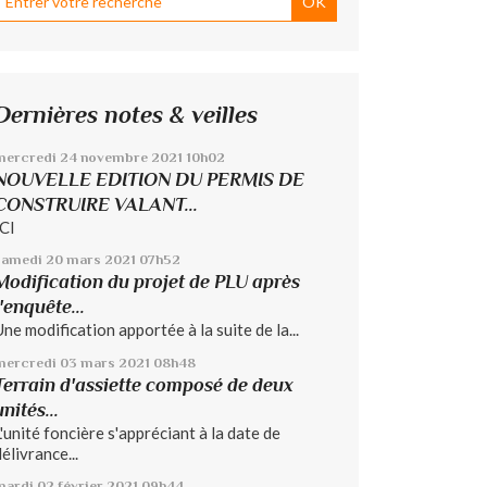
Dernières notes & veilles
mercredi 24
novembre 2021
10h02
NOUVELLE EDITION DU PERMIS DE
CONSTRUIRE VALANT...
ICI
samedi 20
mars 2021
07h52
Modification du projet de PLU après
l'enquête...
Une modification apportée à la suite de la...
mercredi 03
mars 2021
08h48
Terrain d'assiette composé de deux
unités...
L'unité foncière s'appréciant à la date de
élivrance...
mardi 02
février 2021
09h44