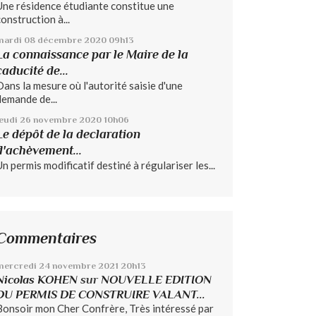
Une résidence étudiante constitue une
construction à...
mardi 08
décembre 2020
09h13
La connaissance par le Maire de la
caducité de...
Dans la mesure où l'autorité saisie d'une
demande de...
jeudi 26
novembre 2020
10h06
Le dépôt de la declaration
d'achèvement...
Un permis modificatif destiné à régulariser les...
Commentaires
mercredi 24
novembre 2021
20h13
Nicolas KOHEN
sur
NOUVELLE EDITION
DU PERMIS DE CONSTRUIRE VALANT...
Bonsoir mon Cher Confrère, Très intéressé par