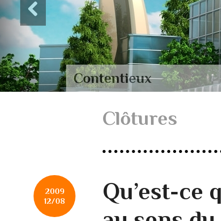
Contentieux
Clôtures
Qu’est-ce 
2009
12/08
au sens du 