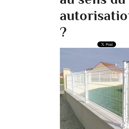
autorisati
?