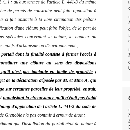
2 (...) ; qu'aux termes de l'article L. 441-3 du même
ère de permis de construire peut faire opposition à
le-ci fait obstacle à la libre circulation des piétons
cation d'une clôture peut faire l'objet, de la part de
ions spéciales concernant la nature, la hauteur ou
des motifs d'urbanisme ou d'environnement ;
portail dont la finalité consiste à fermer l'accès à
onstituer une clôture au sens des dispositions
qu'il n'est pas implanté en limite de propriété
;
objet de la déclaration déposée par M. et Mme A,
qui
e sur certaines parcelles de leur propriété, entrait,
et
nonobstant la circonstance qu'il n'était pas établi
champ d'application de l'article L. 441-2 du code de
 de Grenoble n'a pas commis d'erreur de droit ;
imant que l'installation du portail était de nature à