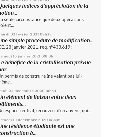
Quelques indices d'appréciation de la
notion...
La seule circonstance que deux opérations
oient...
mardi 02
février 2021
08h39
Une simple procédure de modification...
CE. 28 janvier 2021, req. n°433.619 :
samedi 16
janvier 2021
09h06
Le bénéfice de la cristallisation prévue
par...
Un permis de construire (ne valant pas lui-
même...
jeudi 24
décembre 2020
16h34
Un élément de liaison entre deux
bâtiments...
Un espace central, recouvert d'un auvent, qui...
samedi 19
décembre 2020
08h46
Une résidence étudiante est une
construction à...