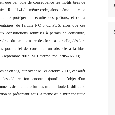
en que par voie de conséquence les motifs tirés de
l'article R. 111-4 du même code, alors même que cette
vue de protéger la sécurité des piétons, et de la
entiques, de l'article NC 3 du POS, alors que ces
aux constructions soumises à permis de construire,
e droit du pétitionnaire de clore sa parcelle, dès lors
s pour effet de constituer un obstacle à la libre
18 septembre 2007, M. Leterme, req. n°
05-02793
).
sitif en vigueur avant le 1er octobre 2007, cet arrêt
e les clôtures font encore aujourd’hui l’objet d’un
ment, distinct de celui des murs ; toute la difficulté
uction se présentant sous la forme d’un mur constitue