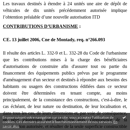
Les travaux destinés à étendre à 24 unités une aire de dépôt de
véhicules de dix unités précédemment autorisée implique
l’obtention préalable d’une nouvelle autorisation ITD
CONTRIBUTIONS D’URBANISME
:
CE. 13 juillet 2006, Cne de Montady, req. n°266.093
Il résulte des articles L. 332-9 et L. 332-28 du Code de l'urbanisme
que les contributions mises à la charge des bénéficiaires
d'autorisations de construire afin d'assurer tout ou partie du
financement des équipements publics prévus par le programme
d'aménagement d'un secteur et destinés à répondre aux besoins des
habitants ou usagers des constructions édifiées dans ce secteur
doivent être déterminées en tenant compte, au moins
principalement, de la consistance des constructions, c'est-à-dire, le
cas échéant, de leur nature ou destination, de leur localisation et,
dans tous les cas, de leurs dimensions et, par voie de conséquence,
En poursuivant votre navigation sur ce site, vous acceptez l'utilisation de
ne peut légalement être sans lien avec l'importance de la
cookies. Ces derniers assurent le bon fonctionnement de nos services.
En
savoir plus
.
construction autorisée, et résulter de la seule superficie constructible