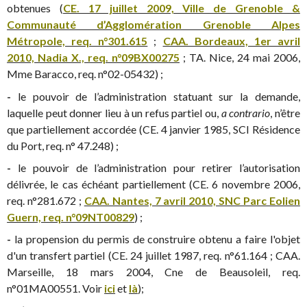
obtenues (
CE. 17 juillet 2009, Ville de Grenoble &
Communauté d’Agglomération Grenoble Alpes
Métropole, req. n°301.615
;
CAA. Bordeaux, 1er avril
2010, Nadia X., req. n°09BX00275
; TA. Nice, 24 mai 2006,
Mme Baracco, req. n°02-05432) ;
-
le pouvoir de l’administration statuant sur la demande,
laquelle peut donner lieu à un refus partiel ou,
a contrario
, n’être
que partiellement accordée (CE. 4 janvier 1985, SCI Résidence
du Port, req. n° 47.248) ;
-
le pouvoir de l’administration pour retirer l’autorisation
délivrée, le cas échéant partiellement (CE. 6 novembre 2006,
req. n°281.672 ;
CAA. Nantes, 7 avril 2010, SNC Parc Eolien
Guern, req. n°09NT00829
) ;
-
la propension du permis de construire obtenu a faire l'objet
d'un transfert partiel (CE. 24 juillet 1987, req. n°61.164 ; CAA.
Marseille, 18 mars 2004, Cne de Beausoleil, req.
n°01MA00551. Voir
ici
et
là
);