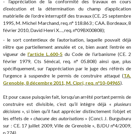
- l’appréciation de la conformité des travaux en cours
d’exécution et la détermination du champ d’application
matérielle de l’ordre interruptif des travaux (CE. 25 septembre
1995, M. Michel Marchand, req. n° 118.863 ; CAA. Bordeaux, 8
février 2010, David Henri X…, req. n°09BX00808);
- le sort contentieux de l’autorisation, laquelle pouvait déjà
n’être que partiellement annulée et ce, bien avant l’entrée en
vigueur de
l’article L.600-5
du Code de l’urbanisme (CE. 2
février 1979, Cts Sénécal, req. n° 05.808) ainsi que, plus
spécifiquement, sur l'appréciation par le juge des référés de
l'urgence à suspendre le permis de construire attaqué (
TA.
Grenoble, 8 décembre 2011, M. Cipri, req. n°10-04965
).
Et pour cause puisqu’en fait, lorsqu’un arrêté portant permis de
construire est divisible, c’est qu’il intègre déjà «
plusieurs
décisions
», si bien qu’il faut apprécier distinctement l’objet et
les effets de «
chacune des autorisations
» (Concl. J. Burguburu
sur : CE. 17 juillet 2009, Ville de Grenoble », BJDU n°4/2009,
p.274).