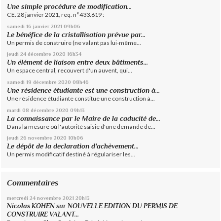
Une simple procédure de modification...
CE. 28 janvier 2021, req. n°433.619 :
samedi 16
janvier 2021
09h06
Le bénéfice de la cristallisation prévue par...
Un permis de construire (ne valant pas lui-même...
jeudi 24
décembre 2020
16h34
Un élément de liaison entre deux bâtiments...
Un espace central, recouvert d'un auvent, qui...
samedi 19
décembre 2020
08h46
Une résidence étudiante est une construction à...
Une résidence étudiante constitue une construction à...
mardi 08
décembre 2020
09h13
La connaissance par le Maire de la caducité de...
Dans la mesure où l'autorité saisie d'une demande de...
jeudi 26
novembre 2020
10h06
Le dépôt de la declaration d'achèvement...
Un permis modificatif destiné à régulariser les...
Commentaires
mercredi 24
novembre 2021
20h13
Nicolas KOHEN
sur
NOUVELLE EDITION DU PERMIS DE
CONSTRUIRE VALANT...