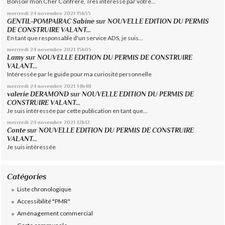
Bonsoir mon Cher Confrère, Très intéressé par votre...
mercredi 24
novembre 2021
15h55
GENTIL-POMPAIRAC Sabine
sur
NOUVELLE EDITION DU PERMIS
DE CONSTRUIRE VALANT...
En tant que responsable d'un service ADS, je suis...
mercredi 24
novembre 2021
15h05
Lamy
sur
NOUVELLE EDITION DU PERMIS DE CONSTRUIRE
VALANT...
Intéressée par le guide pour ma curiosité personnelle
mercredi 24
novembre 2021
14h48
valerie DERAMOND
sur
NOUVELLE EDITION DU PERMIS DE
CONSTRUIRE VALANT...
Je suis intéressée par cette publication en tant que...
mercredi 24
novembre 2021
12h12
Conte
sur
NOUVELLE EDITION DU PERMIS DE CONSTRUIRE
VALANT...
Je suis intéressée
Catégories
Liste chronologique
Accessibilité "PMR"
Aménagement commercial