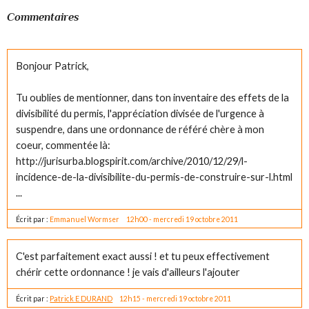
Commentaires
Bonjour Patrick,
Tu oublies de mentionner, dans ton inventaire des effets de la
divisibilité du permis, l'appréciation divisée de l'urgence à
suspendre, dans une ordonnance de référé chère à mon
coeur, commentée là:
http://jurisurba.blogspirit.com/archive/2010/12/29/l-
incidence-de-la-divisibilite-du-permis-de-construire-sur-l.html
...
Écrit par :
Emmanuel Wormser
12h00
-
mercredi 19
octobre 2011
C'est parfaitement exact aussi ! et tu peux effectivement
chérir cette ordonnance ! je vais d'ailleurs l'ajouter
Écrit par :
Patrick E DURAND
12h15
-
mercredi 19
octobre 2011