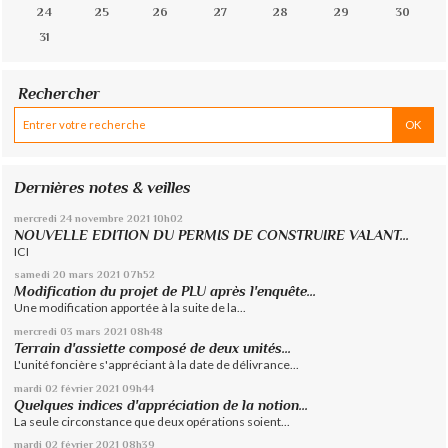
24
25
26
27
28
29
30
31
Rechercher
Dernières notes & veilles
mercredi 24
novembre 2021
10h02
NOUVELLE EDITION DU PERMIS DE CONSTRUIRE VALANT...
ICI
samedi 20
mars 2021
07h52
Modification du projet de PLU après l'enquête...
Une modification apportée à la suite de la...
mercredi 03
mars 2021
08h48
Terrain d'assiette composé de deux unités...
L'unité foncière s'appréciant à la date de délivrance...
mardi 02
février 2021
09h44
Quelques indices d'appréciation de la notion...
La seule circonstance que deux opérations soient...
mardi 02
février 2021
08h39