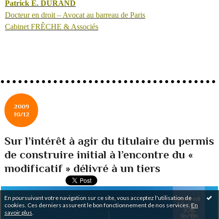
Patrick E. DURAND
Docteur en droit – Avocat au barreau de Paris
Cabinet FRÊCHE & Associés
2009
10/12
Sur l’intérêt à agir du titulaire du permis
de construire initial à l’encontre du «
modificatif » délivré à un tiers
En poursuivant votre navigation sur ce site, vous acceptez l'utilisation de
cookies. Ces derniers assurent le bon fonctionnement de nos services.
En
savoir plus
.