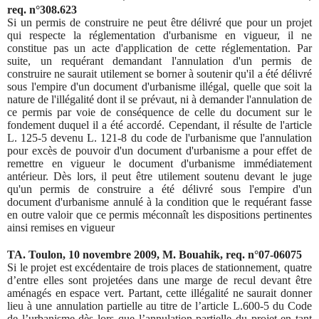
req. n°308.623
Si un permis de construire ne peut être délivré que pour un projet
qui respecte la réglementation d'
urbanisme
en vigueur, il ne
constitue pas un acte d'application de cette réglementation. Par
suite, un requérant demandant l'annulation d'un permis de
construire ne saurait utilement se borner à soutenir qu'il a été délivré
sous l'empire d'un document d'
urbanisme
illégal, quelle que soit la
nature de l'illégalité dont il se prévaut, ni à demander l'annulation de
ce permis par voie de conséquence de celle du document sur le
fondement duquel il a été accordé. Cependant, il résulte de l'article
L. 125-5 devenu L. 121-8 du code de l'
urbanisme
que l'annulation
pour excès de pouvoir d'un document d'
urbanisme
a pour effet de
remettre en vigueur le document d'
urbanisme
immédiatement
antérieur. Dès lors, il peut être utilement soutenu devant le juge
qu'un permis de construire a été délivré sous l'empire d'un
document d'
urbanisme
annulé à la condition que le requérant fasse
en outre valoir que ce permis méconnaît les dispositions pertinentes
ainsi remises en vigueur
TA. Toulon, 10 novembre 2009, M. Bouahik, req. n°07-06075
Si le projet est excédentaire de trois places de stationnement, quatre
d’entre elles sont projetées dans une marge de recul devant être
aménagés en espace vert. Partant, cette illégalité ne saurait donner
lieu à une annulation partielle au titre de l’article L.600-5 du Code
de l’urbanisme dès lors que l’annulation partielle du projet en tant