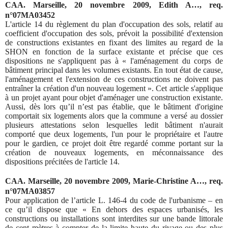
CAA. Marseille, 20 novembre 2009, Edith A…, req.
n°07MA03452
L'article 14 du règlement du plan d'occupation des sols, relatif au
coefficient d'occupation des sols, prévoit la possibilité d'extension
de constructions existantes en fixant des limites au regard de la
SHON en fonction de la surface existante et précise que ces
dispositions ne s'appliquent pas à « l'aménagement du corps de
bâtiment principal dans les volumes existants. En tout état de cause,
l'aménagement et l'extension de ces constructions ne doivent pas
entraîner la création d'un nouveau logement ». Cet article s'applique
à un projet ayant pour objet d'aménager une construction existante.
Aussi, dès lors qu’il n’est pas établie, que le bâtiment d'origine
comportait six logements alors que la commune a versé au dossier
plusieurs attestations selon lesquelles ledit bâtiment n'aurait
comporté que deux logements, l'un pour le propriétaire et l'autre
pour le gardien, ce projet doit être regardé comme portant sur la
création de nouveaux logements, en méconnaissance des
dispositions précitées de l'article 14.
CAA. Marseille, 20 novembre 2009, Marie-Christine A…, req.
n°07MA03857
Pour application de l’article L. 146-4 du code de l'
urbanisme
– en
ce qu’il dispose que « En dehors des espaces urbanisés, les
constructions ou installations sont interdites sur une bande littorale
de cent mètres à compter de la limite haute du rivage ou des plus