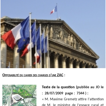
Opposabilité du cahier des charges d’une ZAC
:
Texte de la question (
publiée au JO le
: 28/07/2009 page : 7344 )
:
« M. Maxime Gremetz attire l'attention
de M. le ministre de l'espace rural et