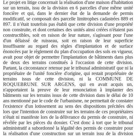
Le projet en litige concernait la réalisation d'une maison d'habitation
sur un terrain, issu de la division en 6 parcelles d'une même unité
foncière et qui, dans le dernier état de la demande de permis
modificatif, se composait des parcelle limitrophes cadastrées 889 et
897. il n’était toutefois pas établi que cette division d'une propriété
non construite, et dont certaines des unités ainsi créées n'étaient pas
constructibles, soit en raison de leur nature, s'agissant pour l'une
d'un délaissé de ruisseau, soit en raison de leur superficie
insuffisante au regard des règles d'implantation et de surface
énoncées par le règlement du plan d'occupation des sols en vigueur,
avait pour objet de permettre l'implantation de bâtiments dans plus
de deux des terrains constitués à l'occasion de cette division.
Partant, la circonstance retenue par le tribunal administratif que ni la
propriétaire de l'unité foncière d'origine, qui restait propriétaire de
terrains issus de cette division, ni la COMMUNE DE
ROQUEBRUNE SUR ARGENS, qui en avait acquis un,
n'apportaient la preuve de leur renonciation à implanter des
bâtiments sur les terrains issus de cette division dans le délai de 10
ans mentionné par le code de l'
urbanisme
, ne permettait de constater
l'existence d'un lotissement au sens des dispositions précitées dès
lors que l'intention de construire sur les terrains de ces propriétaires
n'était ni manifeste lors de la délivrance du permis de construire, ni
révélée par les pièces du dossier. C'est donc à tort que le tribunal
administratif a subordonné la légalité des permis de construire pour
la réalisation d'une construction sur un terrain issu de la division