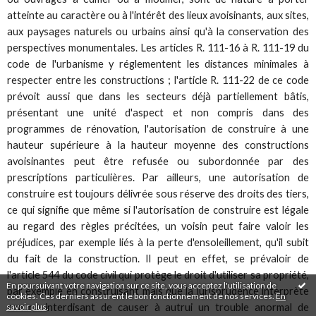
atteinte au caractère ou à l'intérêt des lieux avoisinants, aux sites,
aux paysages naturels ou urbains ainsi qu'à la conservation des
perspectives monumentales. Les articles R. 111-16 à R. 111-19 du
code de l'urbanisme y réglementent les distances minimales à
respecter entre les constructions ; l'article R. 111-22 de ce code
prévoit aussi que dans les secteurs déjà partiellement bâtis,
présentant une unité d'aspect et non compris dans des
programmes de rénovation, l'autorisation de construire à une
hauteur supérieure à la hauteur moyenne des constructions
avoisinantes peut être refusée ou subordonnée par des
prescriptions particulières. Par ailleurs, une autorisation de
construire est toujours délivrée sous réserve des droits des tiers,
ce qui signifie que même si l'autorisation de construire est légale
au regard des règles précitées, un voisin peut faire valoir les
préjudices, par exemple liés à la perte d'ensoleillement, qu'il subit
du fait de la construction. Il peut en effet, se prévaloir de
l'article 544 du code civil qui protège le droit d'utiliser sa propriété,
En poursuivant votre navigation sur ce site, vous acceptez l'utilisation de
par exemple en construisant mais que la jurisprudence interprète
cookies. Ces derniers assurent le bon fonctionnement de nos services.
En
savoir plus
.
comme interdisant de causer à autrui un trouble anormal de