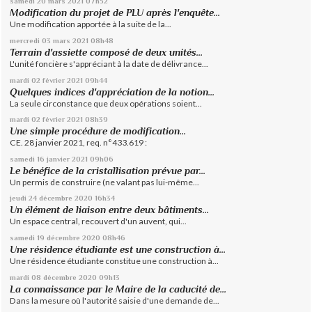
samedi 20
mars 2021
07h52
Modification du projet de PLU après l'enquête...
Une modification apportée à la suite de la...
mercredi 03
mars 2021
08h48
Terrain d'assiette composé de deux unités...
L'unité foncière s'appréciant à la date de délivrance...
mardi 02
février 2021
09h44
Quelques indices d'appréciation de la notion...
La seule circonstance que deux opérations soient...
mardi 02
février 2021
08h39
Une simple procédure de modification...
CE. 28 janvier 2021, req. n°433.619 :
samedi 16
janvier 2021
09h06
Le bénéfice de la cristallisation prévue par...
Un permis de construire (ne valant pas lui-même...
jeudi 24
décembre 2020
16h34
Un élément de liaison entre deux bâtiments...
Un espace central, recouvert d'un auvent, qui...
samedi 19
décembre 2020
08h46
Une résidence étudiante est une construction à...
Une résidence étudiante constitue une construction à...
mardi 08
décembre 2020
09h13
La connaissance par le Maire de la caducité de...
Dans la mesure où l'autorité saisie d'une demande de...