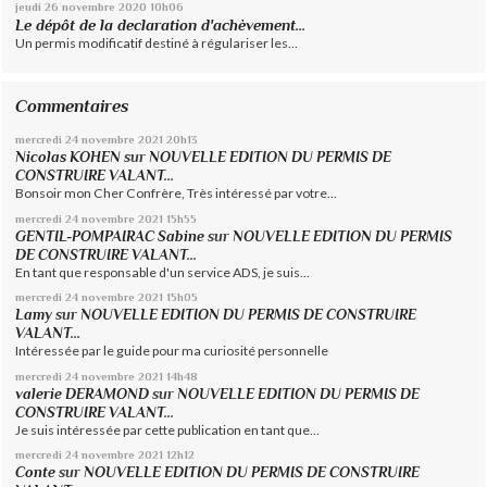
jeudi 26
novembre 2020
10h06
Le dépôt de la declaration d'achèvement...
Un permis modificatif destiné à régulariser les...
Commentaires
mercredi 24
novembre 2021
20h13
Nicolas KOHEN
sur
NOUVELLE EDITION DU PERMIS DE
CONSTRUIRE VALANT...
Bonsoir mon Cher Confrère, Très intéressé par votre...
mercredi 24
novembre 2021
15h55
GENTIL-POMPAIRAC Sabine
sur
NOUVELLE EDITION DU PERMIS
DE CONSTRUIRE VALANT...
En tant que responsable d'un service ADS, je suis...
mercredi 24
novembre 2021
15h05
Lamy
sur
NOUVELLE EDITION DU PERMIS DE CONSTRUIRE
VALANT...
Intéressée par le guide pour ma curiosité personnelle
mercredi 24
novembre 2021
14h48
valerie DERAMOND
sur
NOUVELLE EDITION DU PERMIS DE
CONSTRUIRE VALANT...
Je suis intéressée par cette publication en tant que...
mercredi 24
novembre 2021
12h12
Conte
sur
NOUVELLE EDITION DU PERMIS DE CONSTRUIRE