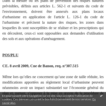
Dans la mesure où les plans de prévention des risques naturels
prévisibles, définis aux articles L. 562-1 et suivants du code de
l'environnement, doivent être annexés aux plans locaux
d'urbanisme en application de l'article L. 126-1 du code de
l'urbanisme et précisent la nature des risques, les zones dans
lesquelles ils sont susceptibles de se réaliser et les prescriptions qui
en découlent, ceux-ci sont opposables aux demandes d'utilisation
des sols et aux opérations d'aménagement.
POS/PLU
CE. 8 avril 2009, Cne de Banon, req. n°307.515
Même lors qu’elles ne concernent qu’une zone de taille réduite, les
modifications apportées au règlement local d’urbanisme peuvent
néanmoins avoir un impact substantiel sur l’économie général du
plan et, partant, s’opposer à la mise en œuvre de la procédure de
En poursuivant votre navigation sur ce site, vous acceptez l'utilisation de
modification rpévue par l’article L.123-13.
cookies. Ces derniers assurent le bon fonctionnement de nos services.
En
savoir plus
.