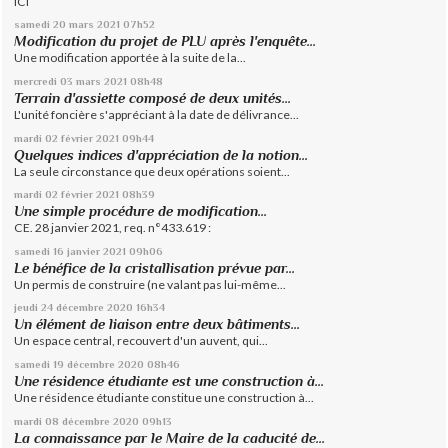
ICI
samedi 20
mars 2021
07h52
Modification du projet de PLU après l'enquête...
Une modification apportée à la suite de la...
mercredi 03
mars 2021
08h48
Terrain d'assiette composé de deux unités...
L'unité foncière s'appréciant à la date de délivrance...
mardi 02
février 2021
09h44
Quelques indices d'appréciation de la notion...
La seule circonstance que deux opérations soient...
mardi 02
février 2021
08h39
Une simple procédure de modification...
CE. 28 janvier 2021, req. n°433.619 :
samedi 16
janvier 2021
09h06
Le bénéfice de la cristallisation prévue par...
Un permis de construire (ne valant pas lui-même...
jeudi 24
décembre 2020
16h34
Un élément de liaison entre deux bâtiments...
Un espace central, recouvert d'un auvent, qui...
samedi 19
décembre 2020
08h46
Une résidence étudiante est une construction à...
Une résidence étudiante constitue une construction à...
mardi 08
décembre 2020
09h13
La connaissance par le Maire de la caducité de...