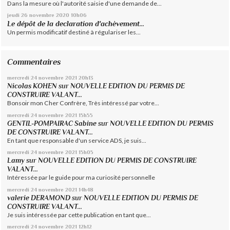
Dans la mesure où l'autorité saisie d'une demande de...
jeudi 26
novembre 2020
10h06
Le dépôt de la declaration d'achèvement...
Un permis modificatif destiné à régulariser les...
Commentaires
mercredi 24
novembre 2021
20h13
Nicolas KOHEN
sur
NOUVELLE EDITION DU PERMIS DE
CONSTRUIRE VALANT...
Bonsoir mon Cher Confrère, Très intéressé par votre...
mercredi 24
novembre 2021
15h55
GENTIL-POMPAIRAC Sabine
sur
NOUVELLE EDITION DU PERMIS
DE CONSTRUIRE VALANT...
En tant que responsable d'un service ADS, je suis...
mercredi 24
novembre 2021
15h05
Lamy
sur
NOUVELLE EDITION DU PERMIS DE CONSTRUIRE
VALANT...
Intéressée par le guide pour ma curiosité personnelle
mercredi 24
novembre 2021
14h48
valerie DERAMOND
sur
NOUVELLE EDITION DU PERMIS DE
CONSTRUIRE VALANT...
Je suis intéressée par cette publication en tant que...
mercredi 24
novembre 2021
12h12