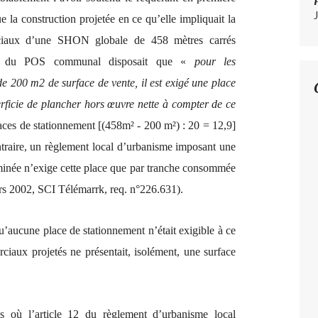
ue la construction projetée en ce qu’elle impliquait la
rciaux d’une SHON globale de 458 mètres carrés
A.12 du POS communal disposait que «
pour les
e 200 m2 de surface de vente, il est exigé une place
ficie de plancher hors œuvre nette à compter de ce
aces de stationnement [(458m² - 200 m²) : 20 = 12,9]
ontraire, un règlement local d’urbanisme imposant une
rminée n’exige cette place que par tranche consommée
rs 2002, SCI Télémarrk, req. n°226.631).
u’aucune place de stationnement n’était exigible à ce
ciaux projetés ne présentait, isolément, une surface
as où l’article 12 du règlement d’urbanisme local