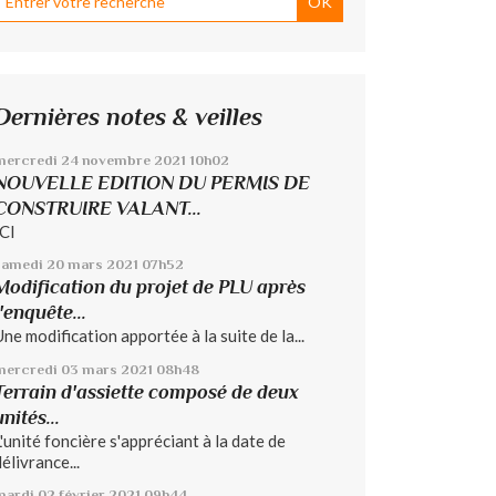
Dernières notes & veilles
mercredi 24
novembre 2021
10h02
NOUVELLE EDITION DU PERMIS DE
CONSTRUIRE VALANT...
ICI
samedi 20
mars 2021
07h52
Modification du projet de PLU après
l'enquête...
Une modification apportée à la suite de la...
mercredi 03
mars 2021
08h48
Terrain d'assiette composé de deux
unités...
L'unité foncière s'appréciant à la date de
élivrance...
mardi 02
février 2021
09h44