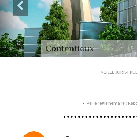
Contentieux
VEILLE JURISPRU
Veille règlementaire : Répo