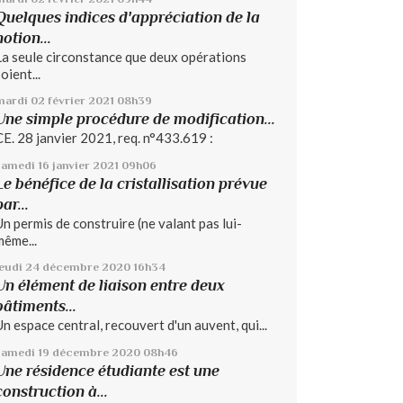
Quelques indices d'appréciation de la
notion...
La seule circonstance que deux opérations
oient...
mardi 02
février 2021
08h39
Une simple procédure de modification...
CE. 28 janvier 2021, req. n°433.619 :
samedi 16
janvier 2021
09h06
Le bénéfice de la cristallisation prévue
par...
Un permis de construire (ne valant pas lui-
même...
jeudi 24
décembre 2020
16h34
Un élément de liaison entre deux
bâtiments...
Un espace central, recouvert d'un auvent, qui...
samedi 19
décembre 2020
08h46
Une résidence étudiante est une
construction à...