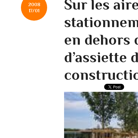
Sur les air
2008
17/01
stationnem
en dehors 
d’assiette d
constructi