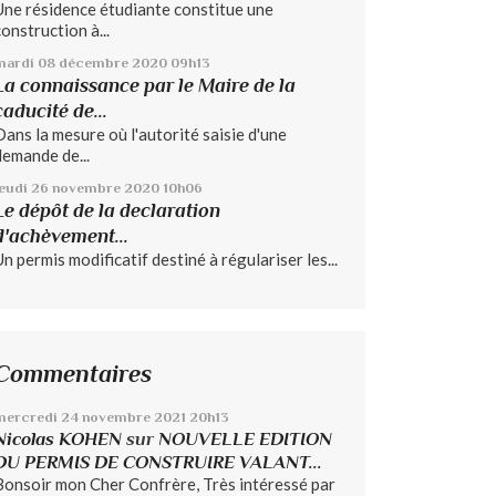
Une résidence étudiante constitue une
construction à...
mardi 08
décembre 2020
09h13
La connaissance par le Maire de la
caducité de...
Dans la mesure où l'autorité saisie d'une
demande de...
jeudi 26
novembre 2020
10h06
Le dépôt de la declaration
d'achèvement...
Un permis modificatif destiné à régulariser les...
Commentaires
mercredi 24
novembre 2021
20h13
Nicolas KOHEN
sur
NOUVELLE EDITION
DU PERMIS DE CONSTRUIRE VALANT...
Bonsoir mon Cher Confrère, Très intéressé par