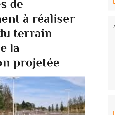
es de
ent à réaliser
du terrain
e la
on projetée