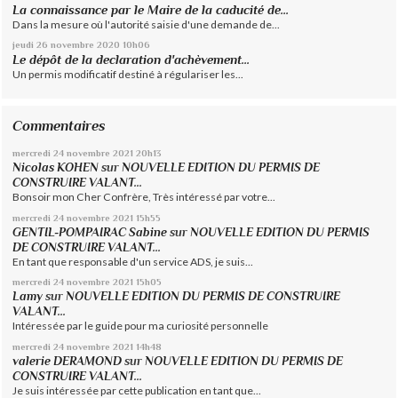
La connaissance par le Maire de la caducité de...
Dans la mesure où l'autorité saisie d'une demande de...
jeudi 26
novembre 2020
10h06
Le dépôt de la declaration d'achèvement...
Un permis modificatif destiné à régulariser les...
Commentaires
mercredi 24
novembre 2021
20h13
Nicolas KOHEN
sur
NOUVELLE EDITION DU PERMIS DE
CONSTRUIRE VALANT...
Bonsoir mon Cher Confrère, Très intéressé par votre...
mercredi 24
novembre 2021
15h55
GENTIL-POMPAIRAC Sabine
sur
NOUVELLE EDITION DU PERMIS
DE CONSTRUIRE VALANT...
En tant que responsable d'un service ADS, je suis...
mercredi 24
novembre 2021
15h05
Lamy
sur
NOUVELLE EDITION DU PERMIS DE CONSTRUIRE
VALANT...
Intéressée par le guide pour ma curiosité personnelle
mercredi 24
novembre 2021
14h48
valerie DERAMOND
sur
NOUVELLE EDITION DU PERMIS DE
CONSTRUIRE VALANT...
Je suis intéressée par cette publication en tant que...