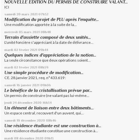
NOUVELLE EDITION DU PERMIS DE CONSTRUIRE VALANT...
ICI
samedi 20
mars 2021
07h52
Modification du projet de PLU après l'enquête...
Une modification apportée à la suite de la...
mercredi 03
mars 2021
08h48
Terrain d'assiette composé de deux unités...
L'unité foncière s'appréciant à la date de délivrance...
mardi 02
février 2021
09h44
Quelques indices d'appréciation de la notion...
La seule circonstance que deux opérations soient...
mardi 02
février 2021
08h39
Une simple procédure de modification...
CE. 28 janvier 2021, req. n°433.619 :
samedi 16
janvier 2021
09h06
Le bénéfice de la cristallisation prévue par...
Un permis de construire (ne valant pas lui-même...
jeudi 24
décembre 2020
16h34
Un élément de liaison entre deux bâtiments...
Un espace central, recouvert d'un auvent, qui...
samedi 19
décembre 2020
08h46
Une résidence étudiante est une construction à...
Une résidence étudiante constitue une construction à...
mardi 08
décembre 2020
09h13