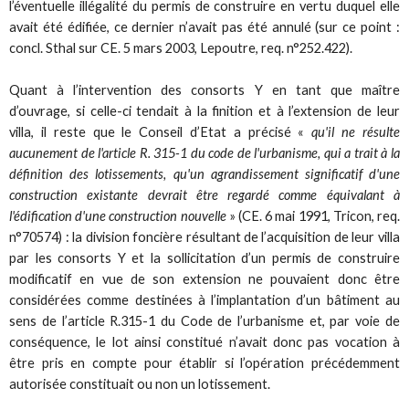
l’éventuelle illégalité du permis de construire en vertu duquel elle
avait été édifiée, ce dernier n’avait pas été annulé (sur ce point :
concl. Sthal sur CE. 5 mars 2003, Lepoutre, req. n°252.422).
Quant à l’intervention des consorts Y en tant que maître
d’ouvrage, si celle-ci tendait à la finition et à l’extension de leur
villa, il reste que le Conseil d’Etat a précisé «
qu'il ne résulte
aucunement de l'article R. 315-1 du code de l'urbanisme, qui a trait à la
définition des lotissements, qu'un agrandissement significatif d'une
construction existante devrait être regardé comme équivalant à
l'édification d'une construction nouvelle
» (CE. 6 mai 1991, Tricon, req.
n°70574) : la division foncière résultant de l’acquisition de leur villa
par les consorts Y et la sollicitation d’un permis de construire
modificatif en vue de son extension ne pouvaient donc être
considérées comme destinées à l’implantation d’un bâtiment au
sens de l’article R.315-1 du Code de l’urbanisme et, par voie de
conséquence, le lot ainsi constitué n’avait donc pas vocation à
être pris en compte pour établir si l’opération précédemment
autorisée constituait ou non un lotissement.