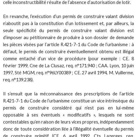
celle inconstructibilité résulte de l’absence d’autorisation de lotir.
En revanche, l’exécution d’un permis de construire valant division
n’aboutit pas à la constitution d’un lotissement et, par ailleurs, la
seule spécificité du permis de construire valant division est
d’imposer au pétitionnaire de produire à son dossier de demande
les pièces visées par l’article R.421-7-1 du Code de l’urbanisme : à
défaut, le permis de construire éventuellement obtenu est illégal
comme entaché d’un vice de procédure (pour exemple : CE. 8
février 1999, Cne de La Clusaz, req. n°171.940 ; CAA. Lyon, 10 juin
1997, Sté MGM, req. n°96LY00389 ; CE. 27 avril 1994, M. Vuillerme,
req. n°139.238).
Il s’ensuit que la méconnaissance des prescriptions de l’article
R.421-7-1 du Code de l’urbanisme constitue un vice intrinsèque du
permis de construire considéré qui n’est pas en lui-même
opposable à ses éventuels « modificatifs », lesquels ne sont
contestables qu’en raison de leurs vices propres, indépendamment
donc de toute considération liée à l’illégalité éventuelle du permis
de construire primitif (CE. 6 avril 1992, Cts Lazerges, req.