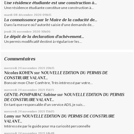
Une résidence étudiante est une construction à...
Une résidence étudiante constitue une construction à...
mardi 08
décembre 2020
09h13
La connaissance par le Maire de la caducité de...
Dans la mesure où l'autorité saisie d'une demande de...
jeudi 26
novembre 2020
10h06
Le dépôt de la declaration d'achèvement...
Un permis modificatif destiné à régulariser les...
Commentaires
mercredi 24
novembre 2021
20h13
Nicolas KOHEN
sur
NOUVELLE EDITION DU PERMIS DE
CONSTRUIRE VALANT...
Bonsoir mon Cher Confrère, Très intéressé par votre...
mercredi 24
novembre 2021
15h55
GENTIL-POMPAIRAC Sabine
sur
NOUVELLE EDITION DU PERMIS
DE CONSTRUIRE VALANT...
En tant que responsable d'un service ADS, je suis...
mercredi 24
novembre 2021
15h05
Lamy
sur
NOUVELLE EDITION DU PERMIS DE CONSTRUIRE
VALANT...
Intéressée par le guide pour ma curiosité personnelle
mercredi 24
novembre 2021
14h48