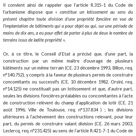
Il convient ainsi de rappeler que l’article R.315-1 du Code de
l’urbanisme dispose que «
constitue un lotissement au sens du
présent chapitre toute division d'une propriété foncière en vue de
l'implantation de bâtiments qui a pour objet ou qui, sur une période de
moins de dix ans, a eu pour effet de porter à plus de deux le nombre de
terrains issus de ladite propriété
».
Or, à ce titre, le Conseil d’Etat a précisé que, d’une part, la
construction par un même maître d’ouvrage de plusieurs
bâtiments sur un même terrain (CE. 23 décembre 1993, Billon, req.
n°140.752), y compris à la faveur de plusieurs permis de construire
concomitants ou successifs (CE. 10 décembre 1982, Orsini, req.
n°14.125) ne constituait pas un lotissement et que, d’autre part,
seules les divisions foncières préalables ou concomitantes à l’acte
de construction relèvent du champ d’application de lotir (CE. 21
août 1996, Ville de Toulouse, req. n°137.834 ) ; les divisions
ultérieures à l’achèvement des constructions relevant, pour leur
part, du permis de construire valant division (CE. 26 mars 2003,
Leclercq, req. n°231.425) au sens de l’article R.421-7-1 du Code de