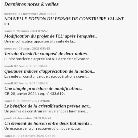
Dernières notes & veilles
mercredi 24
novembre 2021
10h02
NOUVELLE EDITION DU PERMIS DE CONSTRUIRE VALANT...
ICI
samedi 20
mars 2021
07h52
Modification du projet de PLU après l'enquête...
Une modification apportée à la suite de la...
mercredi 03
mars 2021
08h48
Terrain d'assiette composé de deux unités...
L'unité foncière s'appréciant à la date de délivrance...
mardi 02
février 2021
09h44
Quelques indices d'appréciation de la notion...
La seule circonstance que deux opérations soient...
mardi 02
février 2021
08h39
Une simple procédure de modification...
CE. 28 janvier 2021, req. n°433.619 :
samedi 16
janvier 2021
09h06
Le bénéfice de la cristallisation prévue par...
Un permis de construire (ne valant pas lui-même...
jeudi 24
décembre 2020
16h34
Un élément de liaison entre deux bâtiments...
Un espace central, recouvert d'un auvent, qui...
samedi 19
décembre 2020
08h46