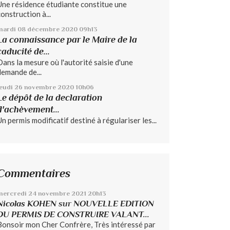
Une résidence étudiante constitue une
construction à...
mardi 08
décembre 2020
09h13
La connaissance par le Maire de la
caducité de...
Dans la mesure où l'autorité saisie d'une
demande de...
jeudi 26
novembre 2020
10h06
Le dépôt de la declaration
d'achèvement...
Un permis modificatif destiné à régulariser les...
Commentaires
mercredi 24
novembre 2021
20h13
Nicolas KOHEN
sur
NOUVELLE EDITION
DU PERMIS DE CONSTRUIRE VALANT...
Bonsoir mon Cher Confrère, Très intéressé par