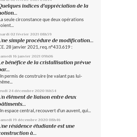
Quelques indices d'appréciation de la
notion...
La seule circonstance que deux opérations
oient...
mardi 02
février 2021
08h39
Une simple procédure de modification...
CE. 28 janvier 2021, req. n°433.619 :
samedi 16
janvier 2021
09h06
Le bénéfice de la cristallisation prévue
par...
Un permis de construire (ne valant pas lui-
même...
jeudi 24
décembre 2020
16h34
Un élément de liaison entre deux
bâtiments...
Un espace central, recouvert d'un auvent, qui...
samedi 19
décembre 2020
08h46
Une résidence étudiante est une
construction à...