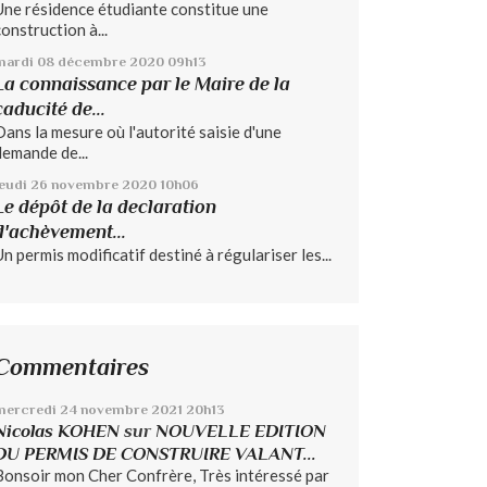
Une résidence étudiante constitue une
construction à...
mardi 08
décembre 2020
09h13
La connaissance par le Maire de la
caducité de...
Dans la mesure où l'autorité saisie d'une
demande de...
jeudi 26
novembre 2020
10h06
Le dépôt de la declaration
d'achèvement...
Un permis modificatif destiné à régulariser les...
Commentaires
mercredi 24
novembre 2021
20h13
Nicolas KOHEN
sur
NOUVELLE EDITION
DU PERMIS DE CONSTRUIRE VALANT...
Bonsoir mon Cher Confrère, Très intéressé par