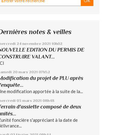
Dernières notes & veilles
mercredi 24
novembre 2021
10h02
NOUVELLE EDITION DU PERMIS DE
CONSTRUIRE VALANT...
ICI
samedi 20
mars 2021
07h52
Modification du projet de PLU après
l'enquête...
Une modification apportée à la suite de la...
mercredi 03
mars 2021
08h48
Terrain d'assiette composé de deux
unités...
L'unité foncière s'appréciant à la date de
élivrance...
mardi 02
février 2021
09h44