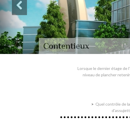
Contentieux
Lorsque le dernier étage de l
niveau de plancher retenir
Quel contrôle de la
d'assujet