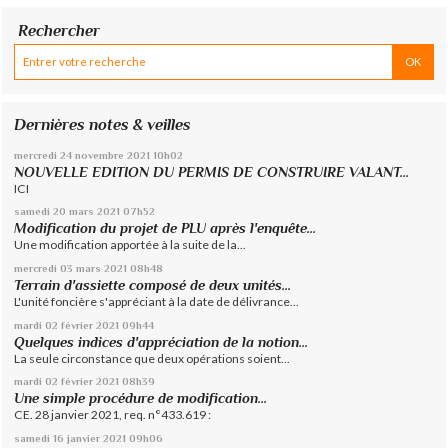
Rechercher
Dernières notes & veilles
mercredi 24
novembre 2021
10h02
NOUVELLE EDITION DU PERMIS DE CONSTRUIRE VALANT...
ICI
samedi 20
mars 2021
07h52
Modification du projet de PLU après l'enquête...
Une modification apportée à la suite de la...
mercredi 03
mars 2021
08h48
Terrain d'assiette composé de deux unités...
L'unité foncière s'appréciant à la date de délivrance...
mardi 02
février 2021
09h44
Quelques indices d'appréciation de la notion...
La seule circonstance que deux opérations soient...
mardi 02
février 2021
08h39
Une simple procédure de modification...
CE. 28 janvier 2021, req. n°433.619 :
samedi 16
janvier 2021
09h06