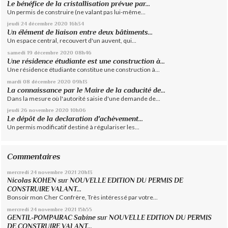
Le bénéfice de la cristallisation prévue par...
Un permis de construire (ne valant pas lui-même...
jeudi 24
décembre 2020
16h34
Un élément de liaison entre deux bâtiments...
Un espace central, recouvert d'un auvent, qui...
samedi 19
décembre 2020
08h46
Une résidence étudiante est une construction à...
Une résidence étudiante constitue une construction à...
mardi 08
décembre 2020
09h13
La connaissance par le Maire de la caducité de...
Dans la mesure où l'autorité saisie d'une demande de...
jeudi 26
novembre 2020
10h06
Le dépôt de la declaration d'achèvement...
Un permis modificatif destiné à régulariser les...
Commentaires
mercredi 24
novembre 2021
20h13
Nicolas KOHEN
sur
NOUVELLE EDITION DU PERMIS DE
CONSTRUIRE VALANT...
Bonsoir mon Cher Confrère, Très intéressé par votre...
mercredi 24
novembre 2021
15h55
GENTIL-POMPAIRAC Sabine
sur
NOUVELLE EDITION DU PERMIS
DE CONSTRUIRE VALANT...