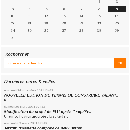
1
2
3
4
5
6
7
8
9
10
11
12
13
14
15
16
17
18
19
20
21
22
23
24
25
26
27
28
29
30
31
Rechercher
Dernières notes & veilles
mercredi 24
novembre 2021
10h02
NOUVELLE EDITION DU PERMIS DE CONSTRUIRE VALANT...
ICI
samedi 20
mars 2021
07h52
Modification du projet de PLU après l'enquête...
Une modification apportée à la suite de la...
mercredi 03
mars 2021
08h48
Terrain d'assiette composé de deux unités...