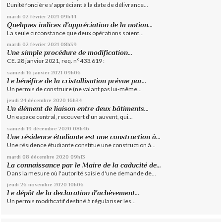
L'unité foncière s'appréciant à la date de délivrance...
mardi 02
février 2021
09h44
Quelques indices d'appréciation de la notion...
La seule circonstance que deux opérations soient...
mardi 02
février 2021
08h39
Une simple procédure de modification...
CE. 28 janvier 2021, req. n°433.619 :
samedi 16
janvier 2021
09h06
Le bénéfice de la cristallisation prévue par...
Un permis de construire (ne valant pas lui-même...
jeudi 24
décembre 2020
16h34
Un élément de liaison entre deux bâtiments...
Un espace central, recouvert d'un auvent, qui...
samedi 19
décembre 2020
08h46
Une résidence étudiante est une construction à...
Une résidence étudiante constitue une construction à...
mardi 08
décembre 2020
09h13
La connaissance par le Maire de la caducité de...
Dans la mesure où l'autorité saisie d'une demande de...
jeudi 26
novembre 2020
10h06
Le dépôt de la declaration d'achèvement...
Un permis modificatif destiné à régulariser les...