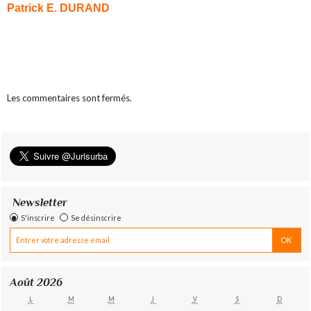
Patrick E. DURAND
Les commentaires sont fermés.
Newsletter
S'inscrire
Se désinscrire
Août 2026
L
M
M
J
V
S
D