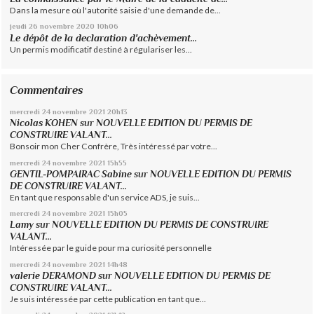
Dans la mesure où l'autorité saisie d'une demande de...
jeudi 26
novembre 2020
10h06
Le dépôt de la declaration d'achèvement...
Un permis modificatif destiné à régulariser les...
Commentaires
mercredi 24
novembre 2021
20h13
Nicolas KOHEN
sur
NOUVELLE EDITION DU PERMIS DE
CONSTRUIRE VALANT...
Bonsoir mon Cher Confrère, Très intéressé par votre...
mercredi 24
novembre 2021
15h55
GENTIL-POMPAIRAC Sabine
sur
NOUVELLE EDITION DU PERMIS
DE CONSTRUIRE VALANT...
En tant que responsable d'un service ADS, je suis...
mercredi 24
novembre 2021
15h05
Lamy
sur
NOUVELLE EDITION DU PERMIS DE CONSTRUIRE
VALANT...
Intéressée par le guide pour ma curiosité personnelle
mercredi 24
novembre 2021
14h48
valerie DERAMOND
sur
NOUVELLE EDITION DU PERMIS DE
CONSTRUIRE VALANT...
Je suis intéressée par cette publication en tant que...