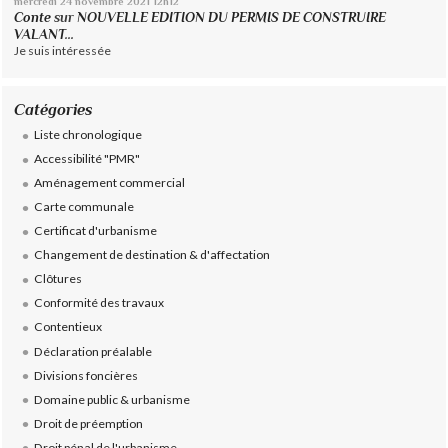
mercredi 24
novembre 2021
12h12
Conte
sur
NOUVELLE EDITION DU PERMIS DE CONSTRUIRE
VALANT...
Je suis intéressée
Catégories
Liste chronologique
Accessibilité "PMR"
Aménagement commercial
Carte communale
Certificat d'urbanisme
Changement de destination & d'affectation
Clôtures
Conformité des travaux
Contentieux
Déclaration préalable
Divisions foncières
Domaine public & urbanisme
Droit de préemption
Droit pénal de l'urbanisme