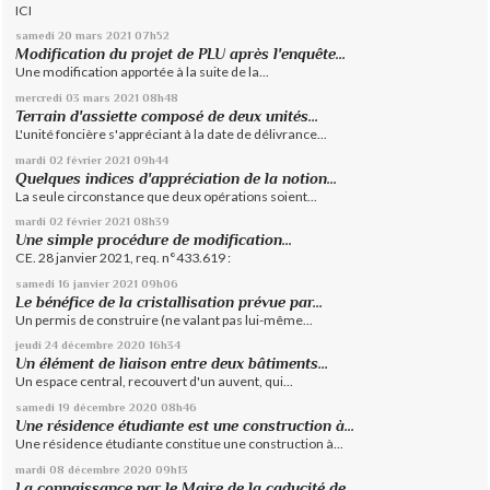
ICI
samedi 20
mars 2021
07h52
Modification du projet de PLU après l'enquête...
Une modification apportée à la suite de la...
mercredi 03
mars 2021
08h48
Terrain d'assiette composé de deux unités...
L'unité foncière s'appréciant à la date de délivrance...
mardi 02
février 2021
09h44
Quelques indices d'appréciation de la notion...
La seule circonstance que deux opérations soient...
mardi 02
février 2021
08h39
Une simple procédure de modification...
CE. 28 janvier 2021, req. n°433.619 :
samedi 16
janvier 2021
09h06
Le bénéfice de la cristallisation prévue par...
Un permis de construire (ne valant pas lui-même...
jeudi 24
décembre 2020
16h34
Un élément de liaison entre deux bâtiments...
Un espace central, recouvert d'un auvent, qui...
samedi 19
décembre 2020
08h46
Une résidence étudiante est une construction à...
Une résidence étudiante constitue une construction à...
mardi 08
décembre 2020
09h13
La connaissance par le Maire de la caducité de...