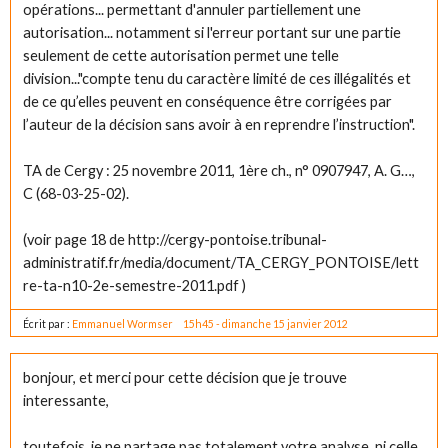
opérations... permettant d'annuler partiellement une
autorisation... notamment si l'erreur portant sur une partie
seulement de cette autorisation permet une telle
division..."compte tenu du caractère limité de ces illégalités et
de ce qu’elles peuvent en conséquence être corrigées par
l’auteur de la décision sans avoir à en reprendre l’instruction".
TA de Cergy : 25 novembre 2011, 1ère ch., n° 0907947, A. G…,
C (68-03-25-02).
(voir page 18 de http://cergy-pontoise.tribunal-
administratif.fr/media/document/TA_CERGY_PONTOISE/lett
re-ta-n10-2e-semestre-2011.pdf )
Écrit par :
Emmanuel Wormser
15h45
-
dimanche 15
janvier 2012
bonjour, et merci pour cette décision que je trouve
interessante,
toutefois, je ne partage pas totalement votre analyse, ni celle