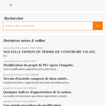
31
Rechercher
Dernières notes & veilles
mercredi 24
novembre 2021
10h02
NOUVELLE EDITION DU PERMIS DE CONSTRUIRE VALANT...
ICI
samedi 20
mars 2021
07h52
Modification du projet de PLU après l'enquête...
Une modification apportée à la suite de la...
mercredi 03
mars 2021
08h48
Terrain d'assiette composé de deux unités...
L'unité foncière s'appréciant à la date de délivrance...
mardi 02
février 2021
09h44
Quelques indices d'appréciation de la notion...
La seule circonstance que deux opérations soient...
mardi 02
février 2021
08h39
Une simple procédure de modification...