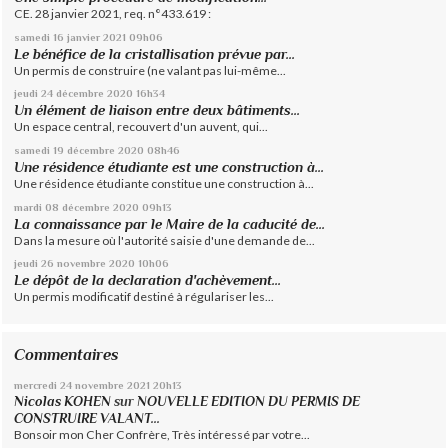
CE. 28 janvier 2021, req. n°433.619 :
samedi 16
janvier 2021
09h06
Le bénéfice de la cristallisation prévue par...
Un permis de construire (ne valant pas lui-même...
jeudi 24
décembre 2020
16h34
Un élément de liaison entre deux bâtiments...
Un espace central, recouvert d'un auvent, qui...
samedi 19
décembre 2020
08h46
Une résidence étudiante est une construction à...
Une résidence étudiante constitue une construction à...
mardi 08
décembre 2020
09h13
La connaissance par le Maire de la caducité de...
Dans la mesure où l'autorité saisie d'une demande de...
jeudi 26
novembre 2020
10h06
Le dépôt de la declaration d'achèvement...
Un permis modificatif destiné à régulariser les...
Commentaires
mercredi 24
novembre 2021
20h13
Nicolas KOHEN
sur
NOUVELLE EDITION DU PERMIS DE
CONSTRUIRE VALANT...
Bonsoir mon Cher Confrère, Très intéressé par votre...