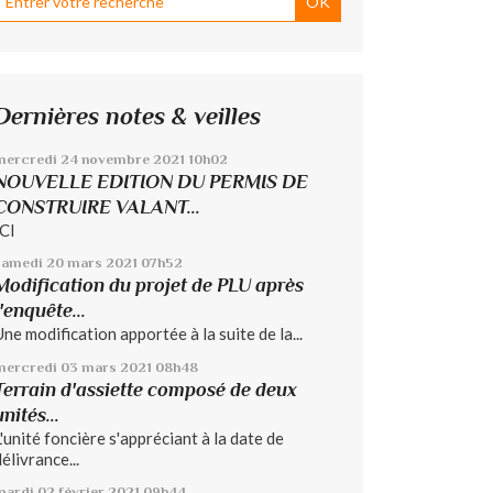
Dernières notes & veilles
mercredi 24
novembre 2021
10h02
NOUVELLE EDITION DU PERMIS DE
CONSTRUIRE VALANT...
ICI
samedi 20
mars 2021
07h52
Modification du projet de PLU après
l'enquête...
Une modification apportée à la suite de la...
mercredi 03
mars 2021
08h48
Terrain d'assiette composé de deux
unités...
L'unité foncière s'appréciant à la date de
élivrance...
mardi 02
février 2021
09h44