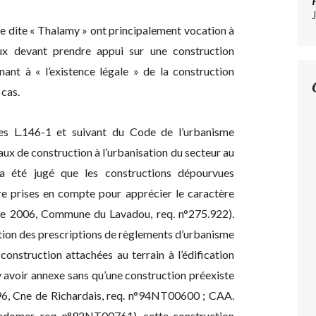
ce dite « Thalamy » ont principalement vocation à
aux devant prendre appui sur une construction
nant à « l’existence légale » de la construction
 cas.
cles L.146-1 et suivant du Code de l’urbanisme
aux de construction à l’urbanisation du secteur au
l a été jugé que les constructions dépourvues
tre prises en compte pour apprécier le caractère
re 2006, Commune du Lavadou, req. n°275.922).
tion des prescriptions de règlements d’urbanisme
 construction attachées au terrain à l’édification
t y avoir annexe sans qu’une construction préexiste
1996, Cne de Richardais, req. n°94NT00600 ; CAA.
ledomer, req. n°92NT00761), cette construction