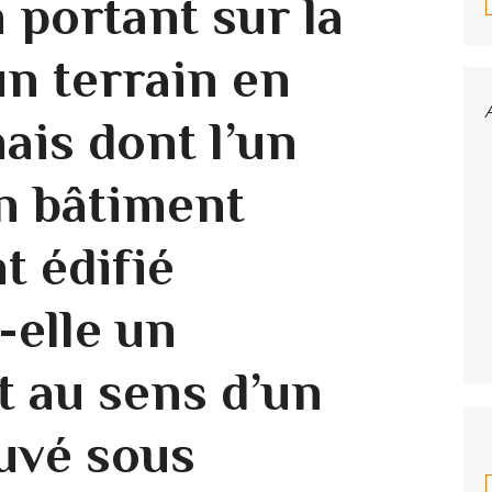
 portant sur la
un terrain en
mais dont l’un
un bâtiment
t édifié
-elle un
t au sens d’un
uvé sous