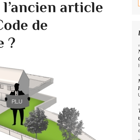
 l’ancien article
 Code de
e ?
d