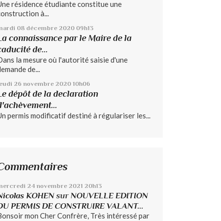
Une résidence étudiante constitue une
construction à...
mardi 08
décembre 2020
09h13
La connaissance par le Maire de la
caducité de...
Dans la mesure où l'autorité saisie d'une
demande de...
jeudi 26
novembre 2020
10h06
Le dépôt de la declaration
d'achèvement...
Un permis modificatif destiné à régulariser les...
Commentaires
mercredi 24
novembre 2021
20h13
Nicolas KOHEN
sur
NOUVELLE EDITION
DU PERMIS DE CONSTRUIRE VALANT...
Bonsoir mon Cher Confrère, Très intéressé par