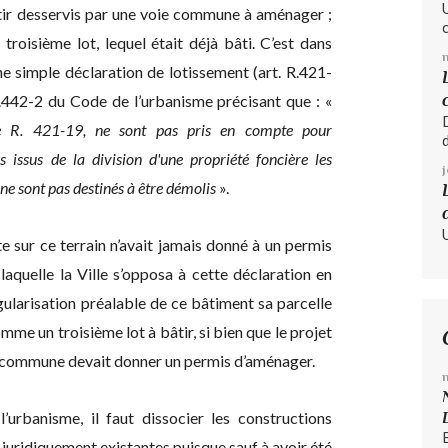
âtir desservis par une voie commune à aménager ;
 troisième lot, lequel était déjà bâti. C’est dans
ne simple déclaration de lotissement (art. R.421-
 R.442-2 du Code de l’urbanisme précisant que : «
cle R. 421-19, ne sont pas pris en compte pour
 issus de la division d'une propriété foncière les
ne sont pas destinés à être démolis
».
te sur ce terrain n’avait jamais donné à un permis
 laquelle la Ville s’opposa à cette déclaration en
égularisation préalable de ce bâtiment sa parcelle
mme un troisième lot à bâtir, si bien que le projet
oie commune devait donner un permis d’aménager.
l’urbanisme, il faut dissocier les constructions
 juridiquement existantes puisque sauf à avoir été