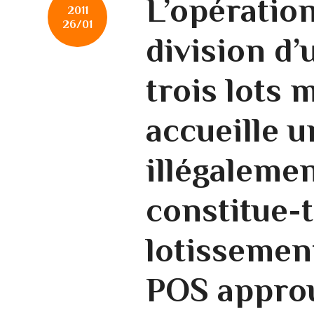
L’opération
2011
26/01
division d’
trois lots 
accueille 
illégalemen
constitue-t
lotissemen
POS appro