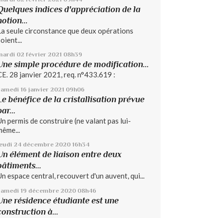
Quelques indices d'appréciation de la
notion...
La seule circonstance que deux opérations
oient...
mardi 02
février 2021
08h39
Une simple procédure de modification...
CE. 28 janvier 2021, req. n°433.619 :
samedi 16
janvier 2021
09h06
Le bénéfice de la cristallisation prévue
par...
Un permis de construire (ne valant pas lui-
même...
jeudi 24
décembre 2020
16h34
Un élément de liaison entre deux
bâtiments...
Un espace central, recouvert d'un auvent, qui...
samedi 19
décembre 2020
08h46
Une résidence étudiante est une
construction à...