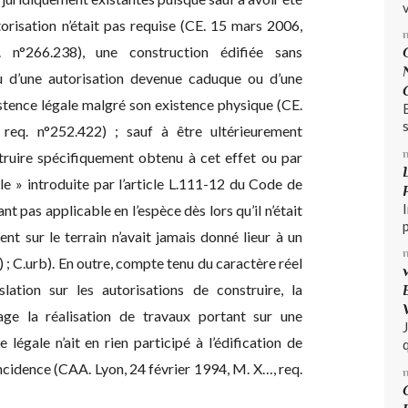
v
orisation n’était pas requise (CE. 15 mars 2006,
. n°266.238), une construction édifiée sans
tu d’une autorisation devenue caduque ou d’une
istence légale malgré son existence physique (CE.
s
req. n°252.422) ; sauf à être ultérieurement
truire spécifiquement obtenu à cet effet ou par
ale » introduite par l’article L.111-12 du Code de
nt pas applicable en l’espèce dès lors qu’il n’était
nt sur le terrain n’avait jamais donné lieur à un
) ; C.urb). En outre, compte tenu du caractère réel
lation sur les autorisations de construire, la
age la réalisation de travaux portant sur une
légale n’ait en rien participé à l’édification de
q
incidence (CAA. Lyon, 24 février 1994, M. X…, req.