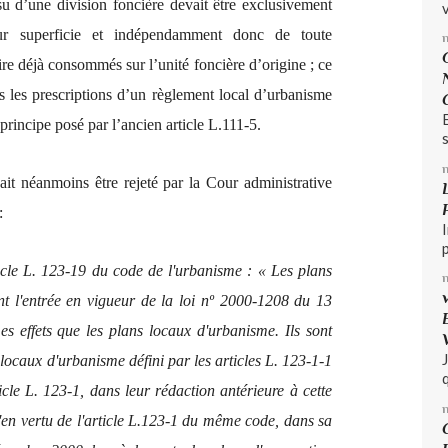
ssu d’une division foncière devait être exclusivement
v
eur superficie et indépendamment donc de toute
ire déjà consommés sur l’unité foncière d’origine ; ce
es les prescriptions d’un règlement local d’urbanisme
principe posé par l’ancien article L.111-5.
s
it néanmoins être rejeté par la Cour administrative
:
icle L. 123-19 du code de l'urbanisme : « Les plans
t l'entrée en vigueur de la loi nº 2000-1208 du 13
 effets que les plans locaux d'urbanisme. Ils sont
locaux d'urbanisme défini par les articles L. 123-1-1
q
icle L. 123-1, dans leur rédaction antérieure à cette
u'en vertu de l'article L.123-1 du même code, dans sa