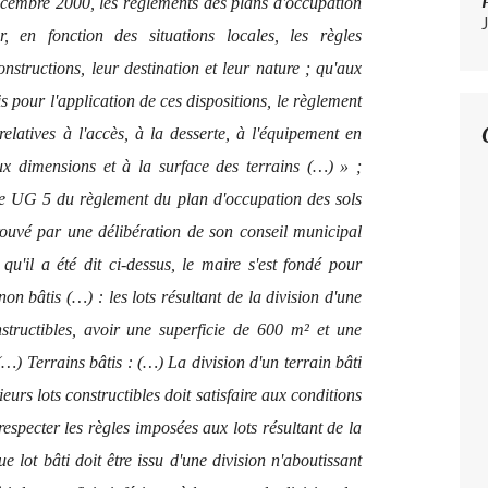
décembre 2000, les règlements des plans d'occupation
, en fonction des situations locales, les règles
nstructions, leur destination et leur nature ; qu'aux
s pour l'application de ces dispositions, le règlement
relatives à l'accès, à la desserte, à l'équipement en
ux dimensions et à la surface des terrains (…) » ;
le UG 5 du règlement du plan d'occupation des sols
uvé par une délibération de son conseil municipal
qu'il a été dit ci-dessus, le maire s'est fondé pour
 non bâtis (…) : les lots résultant de la division d'une
nstructibles, avoir une superficie de 600 m² et une
) Terrains bâtis : (…) La division d'un terrain bâti
eurs lots constructibles doit satisfaire aux conditions
respecter les règles imposées aux lots résultant de la
e lot bâti doit être issu d'une division n'aboutissant