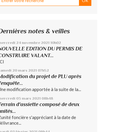
Dernières notes & veilles
mercredi 24
novembre 2021
10h02
NOUVELLE EDITION DU PERMIS DE
CONSTRUIRE VALANT...
ICI
samedi 20
mars 2021
07h52
Modification du projet de PLU après
l'enquête...
Une modification apportée à la suite de la...
mercredi 03
mars 2021
08h48
Terrain d'assiette composé de deux
unités...
L'unité foncière s'appréciant à la date de
élivrance...
mardi 02
février 2021
09h44