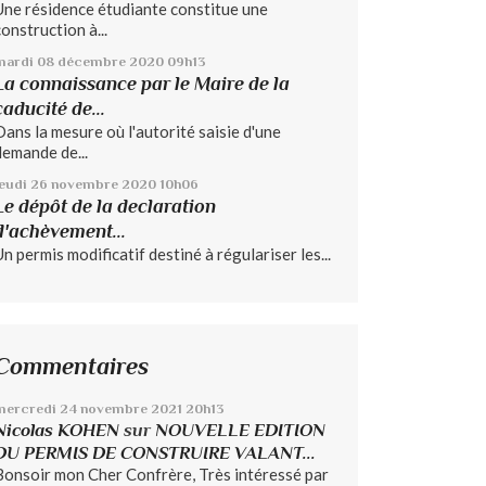
Une résidence étudiante constitue une
construction à...
mardi 08
décembre 2020
09h13
La connaissance par le Maire de la
caducité de...
Dans la mesure où l'autorité saisie d'une
demande de...
jeudi 26
novembre 2020
10h06
Le dépôt de la declaration
d'achèvement...
Un permis modificatif destiné à régulariser les...
Commentaires
mercredi 24
novembre 2021
20h13
Nicolas KOHEN
sur
NOUVELLE EDITION
DU PERMIS DE CONSTRUIRE VALANT...
Bonsoir mon Cher Confrère, Très intéressé par