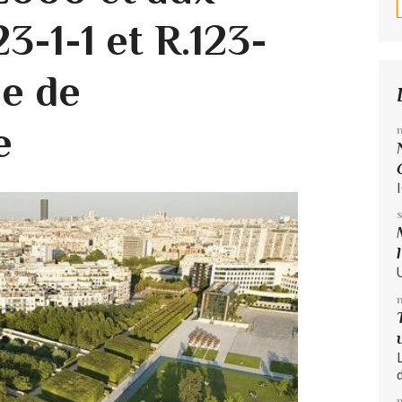
23-1-1 et R.123-
de de
e
d