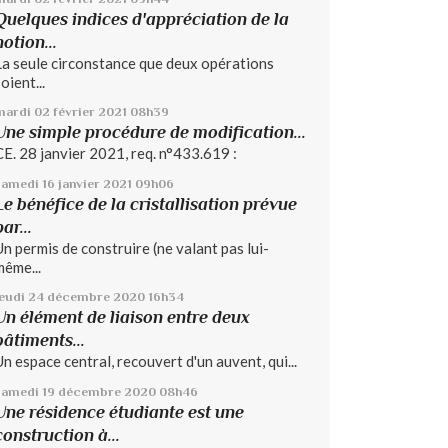
Quelques indices d'appréciation de la
notion...
La seule circonstance que deux opérations
oient...
mardi 02
février 2021
08h39
Une simple procédure de modification...
CE. 28 janvier 2021, req. n°433.619 :
samedi 16
janvier 2021
09h06
Le bénéfice de la cristallisation prévue
par...
Un permis de construire (ne valant pas lui-
même...
jeudi 24
décembre 2020
16h34
Un élément de liaison entre deux
bâtiments...
Un espace central, recouvert d'un auvent, qui...
samedi 19
décembre 2020
08h46
Une résidence étudiante est une
construction à...