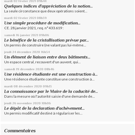
mardi 02
février 2021
09h44
Quelques indices d'appréciation de la notion...
La seule circonstance que deux opérations soient...
mardi 02
février 2021
08h39
Une simple procédure de modification...
CE. 28 janvier 2021, req. n°433.619 :
samedi 16
janvier 2021
09h06
Le bénéfice de la cristallisation prévue par...
Un permis de construire (ne valant pas lui-même...
jeudi 24
décembre 2020
16h34
Un élément de liaison entre deux bâtiments...
Un espace central, recouvert d'un auvent, qui...
samedi 19
décembre 2020
08h46
Une résidence étudiante est une construction à...
Une résidence étudiante constitue une construction à...
mardi 08
décembre 2020
09h13
La connaissance par le Maire de la caducité de...
Dans la mesure où l'autorité saisie d'une demande de...
jeudi 26
novembre 2020
10h06
Le dépôt de la declaration d'achèvement...
Un permis modificatif destiné à régulariser les...
Commentaires