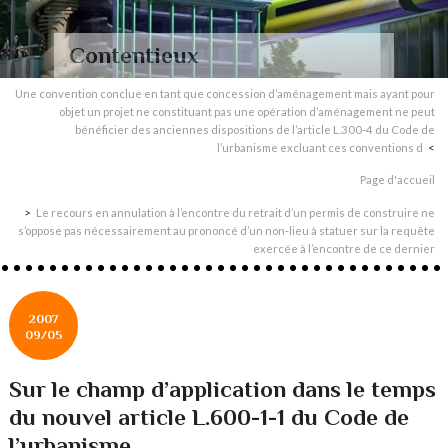
Contentieux
Une convention conclue en tant que concession d’aménagement mais ayant pour
objet un projet ne constituant pas une opération d’aménagement ne peut
bénéficier des anciennes dispositions de l’article L.300-4 du Code de
l’urbanisme excluant ces conventions d
Page d'accueil
Le recours en annulation à l’encontre du retrait d’un permis de construire ne
s’oppose pas nécessairement au prononcé d’un non-lieu à statuer sur la requête
exercée à l’encontre de ce dernier
2007
09/05
Sur le champ d’application dans le temps
du nouvel article L.600-1-1 du Code de
l’urbanisme