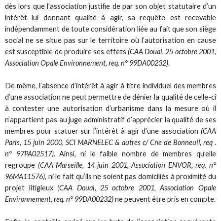
dès lors que l’association justifie de par son objet statutaire d’un
intérêt lui donnant qualité à agir, sa requête est recevable
indépendamment de toute considération liée au fait que son siège
social ne se situe pas sur le territoire où l’autorisation en cause
est susceptible de produire ses effets
(CAA Douai, 25 octobre 2001,
Association Opale Environnement, req. n° 99DA00232)
.
De même, l’absence d’intérêt à agir à titre individuel des membres
d’une association ne peut permettre de dénier la qualité de celle-ci
à contester une autorisation d’urbanisme dans la mesure où il
n’appartient pas au juge administratif d’apprécier la qualité de ses
membres pour statuer sur l’intérêt à agir d’une association
(CAA
Paris, 15 juin 2000, SCI MARNELEC & autres c/ Cne de Bonneuil, req .
n° 97PA02517)
. Ainsi, ni le faible nombre de membres qu’elle
regroupe
(CAA Marseille, 14 juin 2001, Association ENVOR, req. n°
96MA11576)
, ni le fait qu’ils ne soient pas domiciliés à proximité du
projet litigieux
(CAA Douai, 25 octobre 2001, Association Opale
Environnement, req. n° 99DA00232)
ne peuvent être pris en compte.