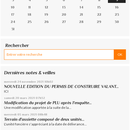
3
4
5
6
7
8
9
10
11
12
13
14
15
16
17
18
19
20
21
22
23
24
25
26
27
28
29
30
31
Rechercher
Dernières notes & veilles
mercredi 24
novembre 2021
10h02
NOUVELLE EDITION DU PERMIS DE CONSTRUIRE VALANT...
ICI
samedi 20
mars 2021
07h52
Modification du projet de PLU après l'enquête...
Une modification apportée à la suite de la...
mercredi 03
mars 2021
08h48
Terrain d'assiette composé de deux unités...
L'unité foncière s'appréciant à la date de délivrance...