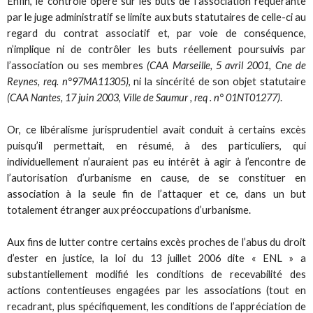
Enfin, le contrôle opéré sur les buts de l’association requérante
par le juge administratif se limite aux buts statutaires de celle-ci au
regard du contrat associatif et, par voie de conséquence,
n’implique ni de contrôler les buts réellement poursuivis par
l’association ou ses membres
(CAA Marseille, 5 avril 2001, Cne de
Reynes, req. n°97MA11305)
, ni la sincérité de son objet statutaire
(CAA Nantes, 17 juin 2003, Ville de Saumur , req . n° 01NT01277)
.
Or, ce libéralisme jurisprudentiel avait conduit à certains excès
puisqu’il permettait, en résumé, à des particuliers, qui
individuellement n’auraient pas eu intérêt à agir à l’encontre de
l’autorisation d’urbanisme en cause, de se constituer en
association à la seule fin de l’attaquer et ce, dans un but
totalement étranger aux préoccupations d’urbanisme.
Aux fins de lutter contre certains excès proches de l’abus du droit
d’ester en justice, la loi du 13 juillet 2006 dite « ENL » a
substantiellement modifié les conditions de recevabilité des
actions contentieuses engagées par les associations (tout en
recadrant, plus spécifiquement, les conditions de l’appréciation de