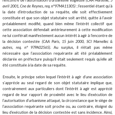
l’encontre de l’autorisation d’urbanisme litigieuse
(CAA Marseille, 5
avril 2001, Cne de Reynes, req. n°97MA11305)
; l’essentiel étant qu’à
la date d’introduction de sa requête, elle soit effectivement
constituée et que son objet statutaire soit arrêté, quitte à l’avoir
préalablement modifié, quand bien même l’intérêt collectif que
cette association défendait antérieurement à cette modification
ne lui conférait manifestement aucun intérêt à agir à l’encontre de
la décision contestée
(CAA Paris, 15 juin 2000, SCI Marnellec &
autres, req. n° 97PA02565)
. Au surplus, il n’était pas même
nécessaire que l’association requérante ait été préalablement
déclarée en préfecture puisqu’il était seulement requis qu’elle ait
été constituée à la date de sa requête.
Ensuite, le principe selon lequel l’intérêt à agir d’une association
s’apprécie au seul regard de son objet statutaire implique que,
contrairement aux particuliers dont l’intérêt à agir est apprécié
regard de leur rapport de proximité avec le lieu d’exécution de
l’autorisation d’urbanisme attaqué, la circonstance que le siège de
l’association requérante soit proche ou, au contraire, éloigné du
lieu d’exécution de la décision contestée est sans incidence. Ainsi,