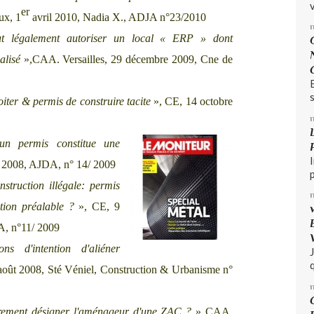
v
er
x, 1
avril 2010, Nadia X.,
ADJA n°23/2010
ut légalement autoriser un local « ERP » dont
alisé
»,
CAA. Versailles, 29 décembre 2009, Cne de
s
iter & permis de construire tacite
», CE, 14 octobre
'un permis constitue une
 2008, AJDA, n° 14/ 2009
struction illégale: permis
ation préalable ?
», CE, 9
A, n°11/ 2009
ons d'intention d'aliéner
q
août 2008, Sté Véniel, Construction & Urbanisme n°
èrement désigner l'aménageur d'une ZAC ?
» CAA.