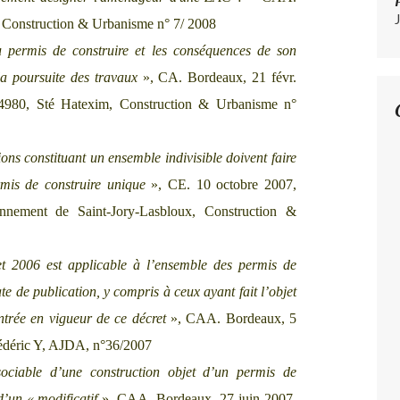
l, Construction & Urbanisme n° 7/ 2008
u permis de construire et les conséquences de son
la poursuite des travaux
», CA. Bordeaux, 21 févr.
4980, Sté Hatexim, Construction & Urbanisme n°
ons constituant un ensemble indivisible doivent faire
rmis de construire unique
»,
CE. 10 octobre 2007,
onnement de Saint-Jory-Lasbloux, Construction &
et 2006 est applicable à l’ensemble des permis de
te de publication, y compris à ceux ayant fait l’objet
ntrée en vigueur de ce décret
», CAA. Bordeaux, 5
édéric Y, AJDA, n°36/2007
sociable d’une construction objet d’un permis de
’un « modificatif
», CAA. Bordeaux, 27 juin 2007,