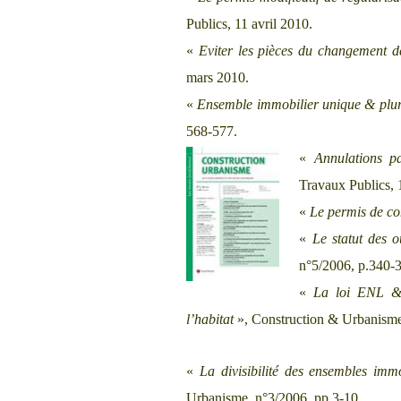
Publics, 11 avril 2010.
«
Eviter les pièces du changement de
mars 2010.
«
Ensemble immobilier unique & plura
568-577.
«
Annulations pa
Travaux Publics, 
«
Le permis de co
«
Le statut des 
n°5/2006, p.340-
«
La loi ENL & 
l’habitat
», Construction & Urbanisme
«
La divisibilité des ensembles imm
Urbanisme, n°3/2006, pp.3-10.