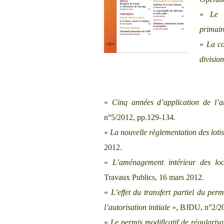
«
Le 
primair
«
La co
divisio
«
Cinq années d’application de l’
n°5/2012, pp.129-134.
«
La nouvelle règlementation des loti
2012.
«
L’aménagement intérieur des l
Travaux Publics, 16 mars 2012.
«
L’effet du transfert partiel du perm
l’autorisation initiale
», BJDU, n°2/20
«
Le permis modificatif de régularisa