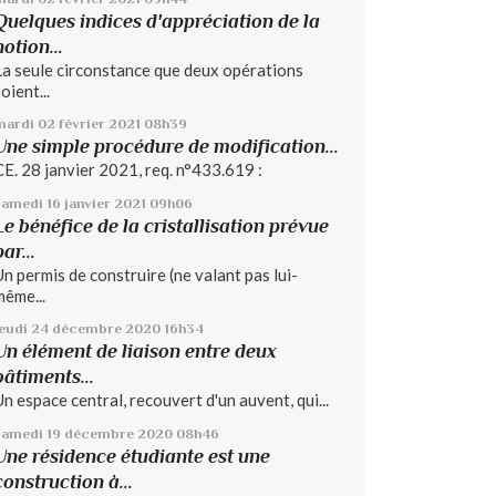
Quelques indices d'appréciation de la
notion...
La seule circonstance que deux opérations
oient...
mardi 02
février 2021
08h39
Une simple procédure de modification...
CE. 28 janvier 2021, req. n°433.619 :
samedi 16
janvier 2021
09h06
Le bénéfice de la cristallisation prévue
par...
Un permis de construire (ne valant pas lui-
même...
jeudi 24
décembre 2020
16h34
Un élément de liaison entre deux
bâtiments...
Un espace central, recouvert d'un auvent, qui...
samedi 19
décembre 2020
08h46
Une résidence étudiante est une
construction à...