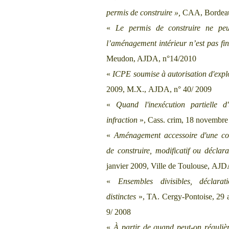
permis de construire
»,
CAA, Bordeau
«
Le permis de construire ne pe
l’aménagement intérieur n’est pas fin
Meudon, AJDA, n°14/2010
«
ICPE soumise à autorisation d'explo
2009, M.X., AJDA, n° 40/ 2009
«
Quand l'inexécution partielle d
infraction
», Cass. crim, 18 novembre
«
Aménagement accessoire d'une con
de construire, modificatif ou déclar
janvier 2009, Ville de Toulouse, AJD
«
Ensembles divisibles, déclarati
distinctes
», TA. Cergy-Pontoise, 29 
9/ 2008
«
À partir de quand peut-on réguli