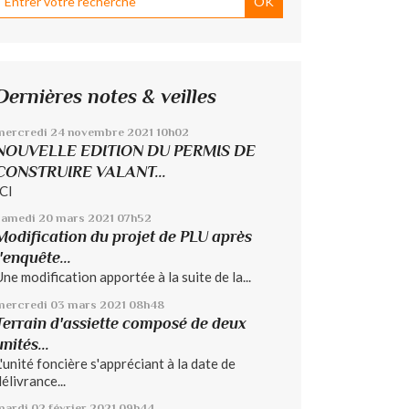
Dernières notes & veilles
mercredi 24
novembre 2021
10h02
NOUVELLE EDITION DU PERMIS DE
CONSTRUIRE VALANT...
ICI
samedi 20
mars 2021
07h52
Modification du projet de PLU après
l'enquête...
Une modification apportée à la suite de la...
mercredi 03
mars 2021
08h48
Terrain d'assiette composé de deux
unités...
L'unité foncière s'appréciant à la date de
élivrance...
mardi 02
février 2021
09h44