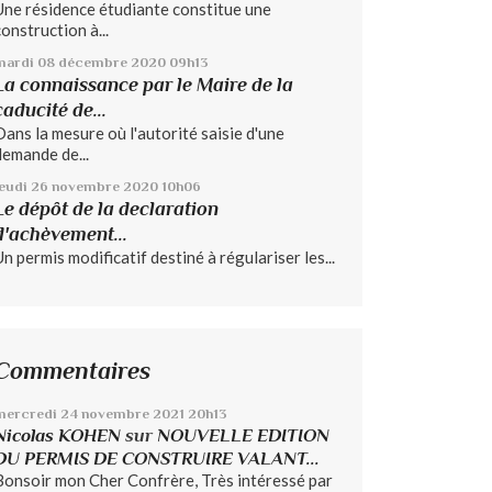
Une résidence étudiante constitue une
construction à...
mardi 08
décembre 2020
09h13
La connaissance par le Maire de la
caducité de...
Dans la mesure où l'autorité saisie d'une
demande de...
jeudi 26
novembre 2020
10h06
Le dépôt de la declaration
d'achèvement...
Un permis modificatif destiné à régulariser les...
Commentaires
mercredi 24
novembre 2021
20h13
Nicolas KOHEN
sur
NOUVELLE EDITION
DU PERMIS DE CONSTRUIRE VALANT...
Bonsoir mon Cher Confrère, Très intéressé par