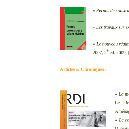
«
Permis de construi
«
Les travaux sur ex
«
Le nouveau régim
e
2007, 2
ed. 2009, (
Articles & Chroniques :
«
La mo
Le Mo
Aménag
«
Le co
Opérati