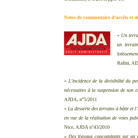
Notes de commentaire d’arrêts et d
«
Un terra
un terrai
lotissemen
Rafini, A
«
L’incidence de la divisibilité du p
nécessaires à la suspension de son e
AJDA, n°5/2011
«
La desserte des terrains à bâtir et l
en vue de la réalisation de voies pub
Nice, AJDA n°43/2010
«
Des travaux concomitants sur un