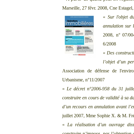
Marseille, 27 févr. 2008, Cne Estage
«
Sur l'objet d
annulation sur 
2008, n° 07/00
6/2008
«
Des constructi
l’objet d’un pe
Association de défense de l'envir
Urbanisme, n°11/2007
«
Le décret n°2006-958 du 31 juill
construire en cours de validité à sa da
d’un recours en annulation avant l’e
juillet 2007, Mme Sophie X. & M. Fr
«
La réalisation d’un ouvrage dis
construire n’impose pas l’obtention d