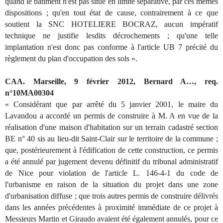
quand le bâtiment n'est pas situé en limite séparative, par ces mêmes
dispositions ; qu'en tout état de cause, contrairement à ce que
soutient la SNC HOTELIERE BOCRAZ, aucun impératif
technique ne justifie lesdits décrochements ; qu'une telle
implantation n'est donc pas conforme à l'article UB 7 précité du
règlement du plan d'occupation des sols ».
CAA. Marseille, 9 février 2012, Bernard A…, req.
n°10MA00304
« Considérant que par arrêté du 5 janvier 2001, le maire du
Lavandou a accordé un permis de construire à M. A en vue de la
réalisation d'une maison d'habitation sur un terrain cadastré section
BE n° 40 sis au lieu-dit Saint-Clair sur le territoire de la commune ;
que, postérieurement à l'édification de cette construction, ce permis
a été annulé par jugement devenu définitif du tribunal administratif
de Nice pour violation de l'article L. 146-4-1 du code de
l'urbanisme en raison de la situation du projet dans une zone
d'urbanisation diffuse ; que trois autres permis de construire délivrés
dans les années précédentes à proximité immédiate de ce projet à
Messieurs Martin et Giraudo avaient été également annulés, pour ce