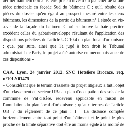
dernier bâtiment doit ainsi être pris au niveau du plancher de la dite
pièce principale en façade Sud du bâtiment C ; qu'il résulte des
pièces du dossier qu'eu égard au prospect mesuré entre les deux
bâtiments, les dimensions de la partie du bâtiment n° 1 située en vis-
à-vis de la façade du bâtiment C où se trouve la baie précitée
excèdent celles du gabarit-enveloppe résultant de l'application des
dispositions précitées de l'article UG 10.4 du plan local d'urbanisme
; que, par suite, ainsi que l'a jugé à bon droit le Tribunal
administratif de Paris, le projet a été autorisé en méconnaissance de
ces dispositions »
CAA. Lyon, 24 janvier 2012, SNC Hotelière Brocaze, req.
n°10LY01475
« Considérant que le terrain d'assiette du projet litigieux a fait l'objet
d'un classement en secteur UBa au plan d'occupation des sols de la
commune de Val-d'Isère, redevenu applicable en raison de
l'annulation du plan local d'urbanisme ; qu'aux termes de l'article
UB 7 du règlement de ce plan : 1 - La distance comptée
horizontalement entre tout point d'un bâtiment et le point le plus
proche de la limite séparative doit être au moins égale à la moitié de