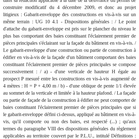
dans sa rédaction applicable à la date de la délivrance du permis de
construire modificatif du 4 décembre 2009, et donc au projet
litigieux : Gabarit-enveloppe des constructions en vis-à-vis sur un
même terrain : UG 10 4.1 - Dispositions générales : / Le point
d'attache du gabarit-enveloppe est pris sur le plancher du niveau le
plus bas comportant des baies constituant l'éclairement premier de
pièces principales s'éclairant sur la façade du bâtiment en vis-à-vis. /
Le gabarit-enveloppe d'une construction ou partie de construction à
édifier en vis-à-vis de la façade d'un bâtiment comportant des baies
constituant l'éclairement premier de pièces principales se compose
successivement : / a) - d'une verticale de hauteur H égale au
prospect P mesuré entre les constructions en vis-à-vis augmenté de
4 mètres : H = P + 4,00 m / b) - d'une oblique de pente 1/1 élevée
au sommet de la verticale et limitée à la hauteur plafond. / La façade
ou partie de façade de la construction à édifier ne peut comporter de
baies constituant l'éclairement premier de pièces principales que si
le gabarit-enveloppe défini ci-dessus, appliqué au bâtiment en vis-à-
vis, qu'il comporte ou non des baies, est respecté (...) ; qu'aux
termes du paragraphe VIII des dispositions générales du règlement
applicables au territoire couvert par le P.L.U., intitulé Définitions :