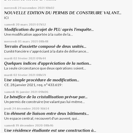
mercredi 24
novembre 2021
10h02
NOUVELLE EDITION DU PERMIS DE CONSTRUIRE VALANT...
ICI
samedi 20
mars 2021
07h52
Modification du projet de PLU après l'enquête...
Une modification apportée à la suite de la...
mercredi 03
mars 2021
08h48
Terrain d'assiette composé de deux unités...
L'unité foncière s'appréciant à la date de délivrance...
mardi 02
février 2021
09h44
Quelques indices d'appréciation de la notion...
La seule circonstance que deux opérations soient...
mardi 02
février 2021
08h39
Une simple procédure de modification...
CE. 28 janvier 2021, req. n°433.619 :
samedi 16
janvier 2021
09h06
Le bénéfice de la cristallisation prévue par...
Un permis de construire (ne valant pas lui-même...
jeudi 24
décembre 2020
16h34
Un élément de liaison entre deux bâtiments...
Un espace central, recouvert d'un auvent, qui...
samedi 19
décembre 2020
08h46
Une résidence étudiante est une construction à...