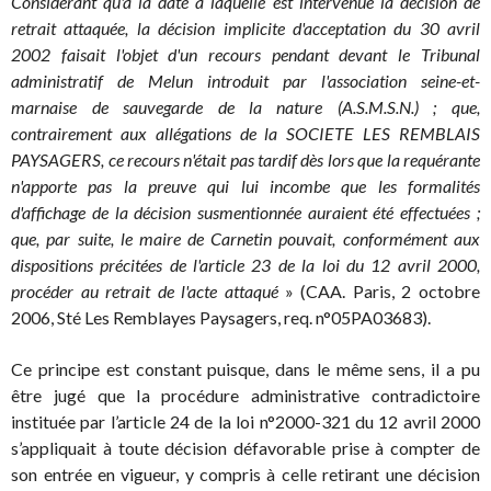
Considérant qu'à la date à laquelle est intervenue la décision de
retrait attaquée, la décision implicite d'acceptation du 30 avril
2002 faisait l'objet d'un recours pendant devant le Tribunal
administratif de Melun introduit par l'association seine-et-
marnaise de sauvegarde de la nature (A.S.M.S.N.) ; que,
contrairement aux allégations de la SOCIETE LES REMBLAIS
PAYSAGERS, ce recours n'était pas tardif dès lors que la requérante
n'apporte pas la preuve qui lui incombe que les formalités
d'affichage de la décision susmentionnée auraient été effectuées ;
que, par suite, le maire de Carnetin pouvait, conformément aux
dispositions précitées de l'article 23 de la loi du 12 avril 2000,
procéder au retrait de l'acte attaqué
» (CAA. Paris, 2 octobre
2006, Sté Les Remblayes Paysagers, req. n°05PA03683).
Ce principe est constant puisque, dans le même sens, il a pu
être jugé que la procédure administrative contradictoire
instituée par l’article 24 de la loi n°2000-321 du 12 avril 2000
s’appliquait à toute décision défavorable prise à compter de
son entrée en vigueur, y compris à celle retirant une décision