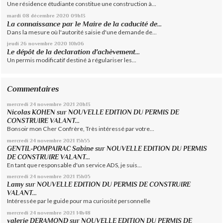
Une résidence étudiante constitue une construction à...
mardi 08
décembre 2020
09h13
La connaissance par le Maire de la caducité de...
Dans la mesure où l'autorité saisie d'une demande de...
jeudi 26
novembre 2020
10h06
Le dépôt de la declaration d'achèvement...
Un permis modificatif destiné à régulariser les...
Commentaires
mercredi 24
novembre 2021
20h13
Nicolas KOHEN
sur
NOUVELLE EDITION DU PERMIS DE
CONSTRUIRE VALANT...
Bonsoir mon Cher Confrère, Très intéressé par votre...
mercredi 24
novembre 2021
15h55
GENTIL-POMPAIRAC Sabine
sur
NOUVELLE EDITION DU PERMIS
DE CONSTRUIRE VALANT...
En tant que responsable d'un service ADS, je suis...
mercredi 24
novembre 2021
15h05
Lamy
sur
NOUVELLE EDITION DU PERMIS DE CONSTRUIRE
VALANT...
Intéressée par le guide pour ma curiosité personnelle
mercredi 24
novembre 2021
14h48
valerie DERAMOND
sur
NOUVELLE EDITION DU PERMIS DE