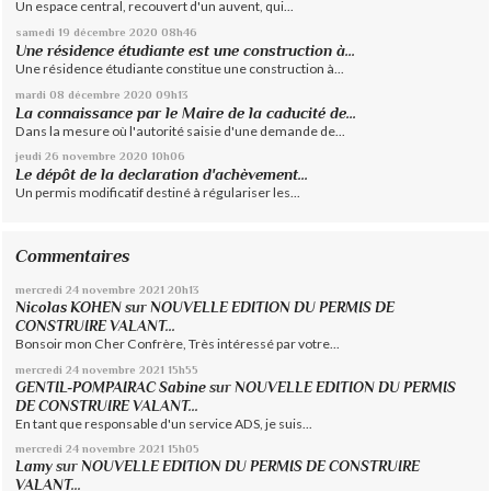
Un espace central, recouvert d'un auvent, qui...
samedi 19
décembre 2020
08h46
Une résidence étudiante est une construction à...
Une résidence étudiante constitue une construction à...
mardi 08
décembre 2020
09h13
La connaissance par le Maire de la caducité de...
Dans la mesure où l'autorité saisie d'une demande de...
jeudi 26
novembre 2020
10h06
Le dépôt de la declaration d'achèvement...
Un permis modificatif destiné à régulariser les...
Commentaires
mercredi 24
novembre 2021
20h13
Nicolas KOHEN
sur
NOUVELLE EDITION DU PERMIS DE
CONSTRUIRE VALANT...
Bonsoir mon Cher Confrère, Très intéressé par votre...
mercredi 24
novembre 2021
15h55
GENTIL-POMPAIRAC Sabine
sur
NOUVELLE EDITION DU PERMIS
DE CONSTRUIRE VALANT...
En tant que responsable d'un service ADS, je suis...
mercredi 24
novembre 2021
15h05
Lamy
sur
NOUVELLE EDITION DU PERMIS DE CONSTRUIRE
VALANT...