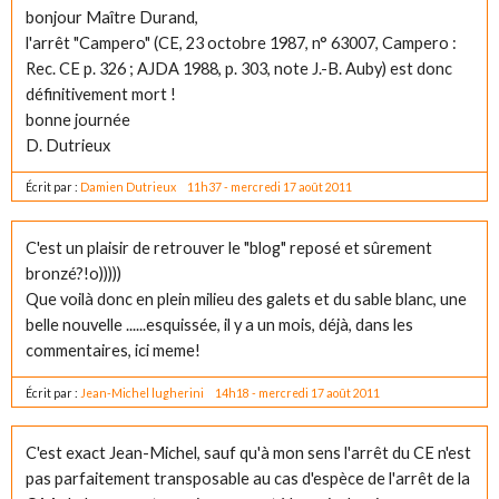
bonjour Maître Durand,
l'arrêt "Campero" (CE, 23 octobre 1987, n° 63007, Campero :
Rec. CE p. 326 ; AJDA 1988, p. 303, note J.-B. Auby) est donc
définitivement mort !
bonne journée
D. Dutrieux
Écrit par :
Damien Dutrieux
11h37
-
mercredi 17
août 2011
C'est un plaisir de retrouver le "blog" reposé et sûrement
bronzé?!o)))))
Que voilà donc en plein milieu des galets et du sable blanc, une
belle nouvelle ......esquissée, il y a un mois, déjà, dans les
commentaires, ici meme!
Écrit par :
Jean-Michel lugherini
14h18
-
mercredi 17
août 2011
C'est exact Jean-Michel, sauf qu'à mon sens l'arrêt du CE n'est
pas parfaitement transposable au cas d'espèce de l'arrêt de la