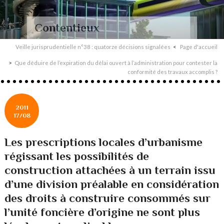
Contentieux
Veille jurisprudentielle n°38 : quatorze décisions signalées
Page d'accueil
Que déduire de l’expiration du délai ouvert à l’administration pour contester la
conformité des travaux accomplis ?
2011
17/08
Les prescriptions locales d’urbanisme
régissant les possibilités de
construction attachées à un terrain issu
d’une division préalable en considération
des droits à construire consommés sur
l’unité foncière d’origine ne sont plus