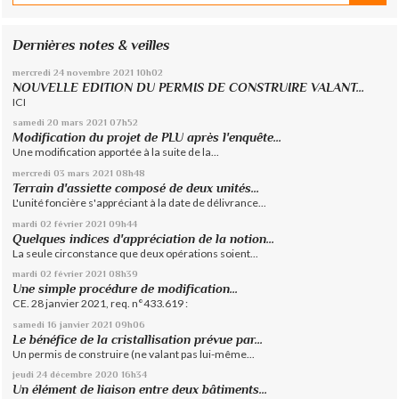
Dernières notes & veilles
mercredi 24
novembre 2021
10h02
NOUVELLE EDITION DU PERMIS DE CONSTRUIRE VALANT...
ICI
samedi 20
mars 2021
07h52
Modification du projet de PLU après l'enquête...
Une modification apportée à la suite de la...
mercredi 03
mars 2021
08h48
Terrain d'assiette composé de deux unités...
L'unité foncière s'appréciant à la date de délivrance...
mardi 02
février 2021
09h44
Quelques indices d'appréciation de la notion...
La seule circonstance que deux opérations soient...
mardi 02
février 2021
08h39
Une simple procédure de modification...
CE. 28 janvier 2021, req. n°433.619 :
samedi 16
janvier 2021
09h06
Le bénéfice de la cristallisation prévue par...
Un permis de construire (ne valant pas lui-même...
jeudi 24
décembre 2020
16h34
Un élément de liaison entre deux bâtiments...