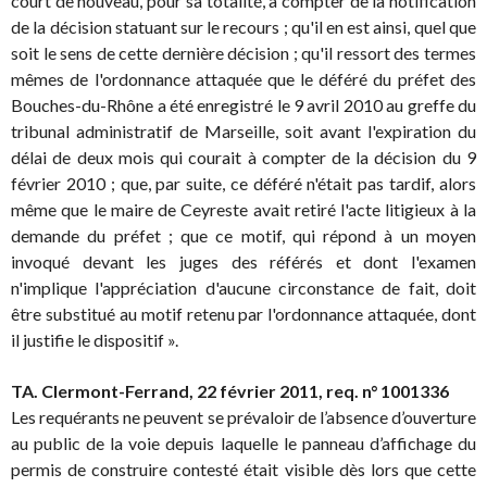
court de nouveau, pour sa totalité, à compter de la notification
de la décision statuant sur le recours ; qu'il en est ainsi, quel que
soit le sens de cette dernière décision ; qu'il ressort des termes
mêmes de l'ordonnance attaquée que le déféré du préfet des
Bouches-du-Rhône a été enregistré le 9 avril 2010 au greffe du
tribunal administratif de Marseille, soit avant l'expiration du
délai de deux mois qui courait à compter de la décision du 9
février 2010 ; que, par suite, ce déféré n'était pas tardif, alors
même que le maire de Ceyreste avait retiré l'acte litigieux à la
demande du préfet ; que ce motif, qui répond à un moyen
invoqué devant les juges des référés et dont l'examen
n'implique l'appréciation d'aucune circonstance de fait, doit
être substitué au motif retenu par l'ordonnance attaquée, dont
il justifie le dispositif ».
TA. Clermont-Ferrand, 22 février 2011, req. n° 1001336
Les requérants ne peuvent se prévaloir de l’absence d’ouverture
au public de la voie depuis laquelle le panneau d’affichage du
permis de construire contesté était visible dès lors que cette