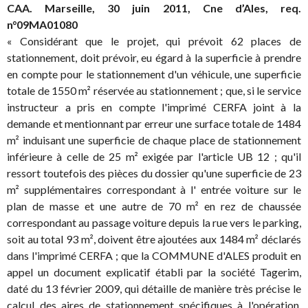
CAA. Marseille, 30 juin 2011, Cne d’Ales, req.
n°09MA01080
« Considérant que le projet, qui prévoit 62 places de
stationnement, doit prévoir, eu égard à la superficie à prendre
en compte pour le stationnement d'un véhicule, une superficie
totale de 1550 m² réservée au stationnement ; que, si le service
instructeur a pris en compte l'imprimé CERFA joint à la
demande et mentionnant par erreur une surface totale de 1484
m² induisant une superficie de chaque place de stationnement
inférieure à celle de 25 m² exigée par l'article UB 12 ; qu'il
ressort toutefois des pièces du dossier qu'une superficie de 23
m² supplémentaires correspondant à l' entrée voiture sur le
plan de masse et une autre de 70 m² en rez de chaussée
correspondant au passage voiture depuis la rue vers le parking,
soit au total 93 m², doivent être ajoutées aux 1484 m² déclarés
dans l'imprimé CERFA ; que la COMMUNE d'ALES produit en
appel un document explicatif établi par la société Tagerim,
daté du 13 février 2009, qui détaille de manière très précise le
calcul des aires de stationnement spécifiques à l'opération,