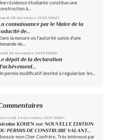
Une résidence étudiante constitue une
construction à...
mardi 08
décembre 2020
09h13
La connaissance par le Maire de la
caducité de...
Dans la mesure où l'autorité saisie d'une
demande de...
jeudi 26
novembre 2020
10h06
Le dépôt de la declaration
d'achèvement...
Un permis modificatif destiné à régulariser les...
Commentaires
mercredi 24
novembre 2021
20h13
Nicolas KOHEN
sur
NOUVELLE EDITION
DU PERMIS DE CONSTRUIRE VALANT...
Bonsoir mon Cher Confrère, Très intéressé par