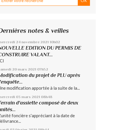
Dernières notes & veilles
mercredi 24
novembre 2021
10h02
NOUVELLE EDITION DU PERMIS DE
CONSTRUIRE VALANT...
ICI
samedi 20
mars 2021
07h52
Modification du projet de PLU après
l'enquête...
Une modification apportée à la suite de la...
mercredi 03
mars 2021
08h48
Terrain d'assiette composé de deux
unités...
L'unité foncière s'appréciant à la date de
élivrance...
mardi 02
février 2021
09h44