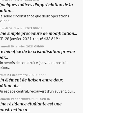
Quelques indices d'appréciation de la
notion...
La seule circonstance que deux opérations
oient...
mardi 02
février 2021
08h39
Une simple procédure de modification...
CE. 28 janvier 2021, req. n°433.619 :
samedi 16
janvier 2021
09h06
Le bénéfice de la cristallisation prévue
par...
Un permis de construire (ne valant pas lui-
même...
jeudi 24
décembre 2020
16h34
Un élément de liaison entre deux
bâtiments...
Un espace central, recouvert d'un auvent, qui...
samedi 19
décembre 2020
08h46
Une résidence étudiante est une
construction à...