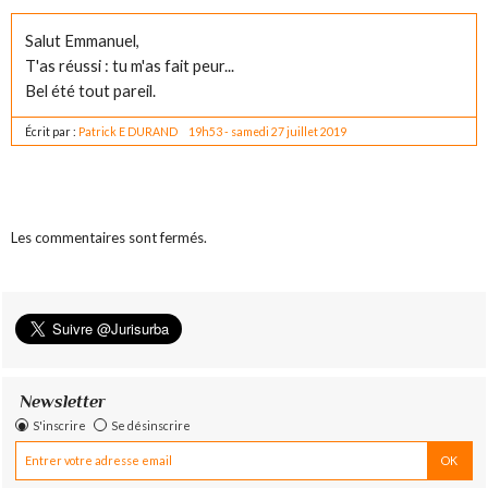
Salut Emmanuel,
T'as réussi : tu m'as fait peur...
Bel été tout pareil.
Écrit par :
Patrick E DURAND
19h53
-
samedi 27
juillet 2019
Les commentaires sont fermés.
Newsletter
S'inscrire
Se désinscrire