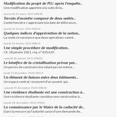
Modification du projet de PLU après l'enquête...
Une modification apportée à la suite de la...
mercredi 03
mars 2021
08h48
Terrain d'assiette composé de deux unités...
L'unité foncière s'appréciant à la date de délivrance...
mardi 02
février 2021
09h44
Quelques indices d'appréciation de la notion...
La seule circonstance que deux opérations soient...
mardi 02
février 2021
08h39
Une simple procédure de modification...
CE. 28 janvier 2021, req. n°433.619 :
samedi 16
janvier 2021
09h06
Le bénéfice de la cristallisation prévue par...
Un permis de construire (ne valant pas lui-même...
jeudi 24
décembre 2020
16h34
Un élément de liaison entre deux bâtiments...
Un espace central, recouvert d'un auvent, qui...
samedi 19
décembre 2020
08h46
Une résidence étudiante est une construction à...
Une résidence étudiante constitue une construction à...
mardi 08
décembre 2020
09h13
La connaissance par le Maire de la caducité de...
Dans la mesure où l'autorité saisie d'une demande de...