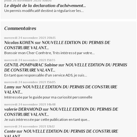
jeudi 26
novembre 2020
10h06
Le dépôt de la declaration d'achèvement...
Un permis modificatif destiné à régulariser les...
Commentaires
mercredi 24
novembre 2021
20h13
Nicolas KOHEN
sur
NOUVELLE EDITION DU PERMIS DE
CONSTRUIRE VALANT...
Bonsoir mon Cher Confrère, Très intéressé par votre...
mercredi 24
novembre 2021
15h55
GENTIL-POMPAIRAC Sabine
sur
NOUVELLE EDITION DU PERMIS
DE CONSTRUIRE VALANT...
En tant que responsable d'un service ADS, je suis...
mercredi 24
novembre 2021
15h05
Lamy
sur
NOUVELLE EDITION DU PERMIS DE CONSTRUIRE
VALANT...
Intéressée par le guide pour ma curiosité personnelle
mercredi 24
novembre 2021
14h48
valerie DERAMOND
sur
NOUVELLE EDITION DU PERMIS DE
CONSTRUIRE VALANT...
Je suis intéressée par cette publication en tant que...
mercredi 24
novembre 2021
12h12
Conte
sur
NOUVELLE EDITION DU PERMIS DE CONSTRUIRE
VALANT...