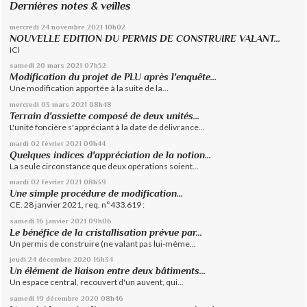
Dernières notes & veilles
mercredi 24
novembre 2021
10h02
NOUVELLE EDITION DU PERMIS DE CONSTRUIRE VALANT...
ICI
samedi 20
mars 2021
07h52
Modification du projet de PLU après l'enquête...
Une modification apportée à la suite de la...
mercredi 03
mars 2021
08h48
Terrain d'assiette composé de deux unités...
L'unité foncière s'appréciant à la date de délivrance...
mardi 02
février 2021
09h44
Quelques indices d'appréciation de la notion...
La seule circonstance que deux opérations soient...
mardi 02
février 2021
08h39
Une simple procédure de modification...
CE. 28 janvier 2021, req. n°433.619 :
samedi 16
janvier 2021
09h06
Le bénéfice de la cristallisation prévue par...
Un permis de construire (ne valant pas lui-même...
jeudi 24
décembre 2020
16h34
Un élément de liaison entre deux bâtiments...
Un espace central, recouvert d'un auvent, qui...
samedi 19
décembre 2020
08h46