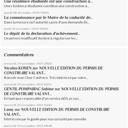
Une résidence étudiante est une construction à...
Une résidence étudiante constitue une construction à...
mardi 08
décembre 2020
09h13
La connaissance par le Maire de la caducité de...
Dans la mesure où l'autorité saisie d'une demande de...
jeudi 26
novembre 2020
10h06
Le dépôt de la declaration d'achèvement...
Un permis modificatif destiné à régulariser les...
Commentaires
mercredi 24
novembre 2021
20h13
Nicolas KOHEN
sur
NOUVELLE EDITION DU PERMIS DE
CONSTRUIRE VALANT...
Bonsoir mon Cher Confrère, Très intéressé par votre...
mercredi 24
novembre 2021
15h55
GENTIL-POMPAIRAC Sabine
sur
NOUVELLE EDITION DU PERMIS
DE CONSTRUIRE VALANT...
En tant que responsable d'un service ADS, je suis...
mercredi 24
novembre 2021
15h05
Lamy
sur
NOUVELLE EDITION DU PERMIS DE CONSTRUIRE
VALANT...
Intéressée par le guide pour ma curiosité personnelle
mercredi 24
novembre 2021
14h48