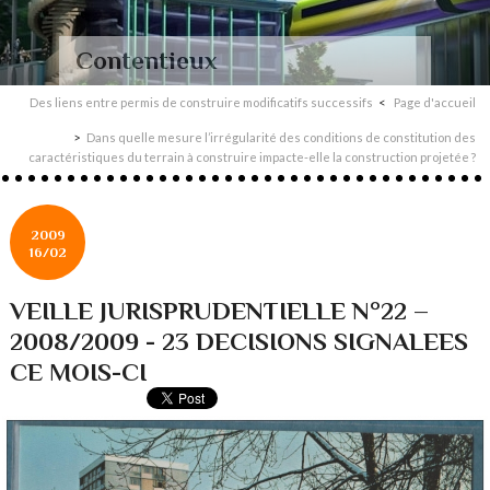
Contentieux
Des liens entre permis de construire modificatifs successifs
Page d'accueil
Dans quelle mesure l’irrégularité des conditions de constitution des
caractéristiques du terrain à construire impacte-elle la construction projetée ?
2009
16/02
VEILLE JURISPRUDENTIELLE N°22 –
2008/2009 - 23 DECISIONS SIGNALEES
CE MOIS-CI