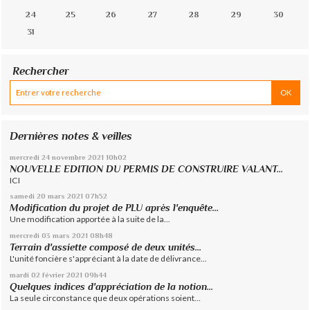
24
25
26
27
28
29
30
31
Rechercher
Dernières notes & veilles
mercredi 24
novembre 2021
10h02
NOUVELLE EDITION DU PERMIS DE CONSTRUIRE VALANT...
ICI
samedi 20
mars 2021
07h52
Modification du projet de PLU après l'enquête...
Une modification apportée à la suite de la...
mercredi 03
mars 2021
08h48
Terrain d'assiette composé de deux unités...
L'unité foncière s'appréciant à la date de délivrance...
mardi 02
février 2021
09h44
Quelques indices d'appréciation de la notion...
La seule circonstance que deux opérations soient...