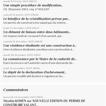
mardi 02
février 2021
08h39
Une simple procédure de modification...
CE. 28 janvier 2021, req. n°433.619 :
samedi 16
janvier 2021
09h06
Le bénéfice de la cristallisation prévue par...
Un permis de construire (ne valant pas lui-même...
jeudi 24
décembre 2020
16h34
Un élément de liaison entre deux bâtiments...
Un espace central, recouvert d'un auvent, qui...
samedi 19
décembre 2020
08h46
Une résidence étudiante est une construction à...
Une résidence étudiante constitue une construction à...
mardi 08
décembre 2020
09h13
La connaissance par le Maire de la caducité de...
Dans la mesure où l'autorité saisie d'une demande de...
jeudi 26
novembre 2020
10h06
Le dépôt de la declaration d'achèvement...
Un permis modificatif destiné à régulariser les...
Commentaires
mercredi 24
novembre 2021
20h13
Nicolas KOHEN
sur
NOUVELLE EDITION DU PERMIS DE
CONSTRUIRE VALANT...