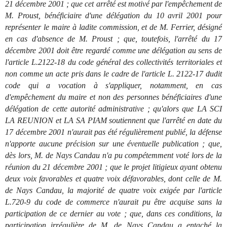
21 décembre 2001 ; que cet arrêté est motivé par l'empêchement de
M. Proust, bénéficiaire d'une délégation du 10 avril 2001 pour
représenter le maire à ladite commission, et de M. Ferrier, désigné
en cas d'absence de M. Proust ; que, toutefois, l'arrêté du 17
décembre 2001 doit être regardé comme une délégation au sens de
l'article L.2122-18 du code général des collectivités territoriales et
non comme un acte pris dans le cadre de l'article L. 2122-17 dudit
code qui a vocation à s'appliquer, notamment, en cas
d'empêchement du maire et non des personnes bénéficiaires d'une
délégation de cette autorité administrative ; qu'alors que LA SCI
LA REUNION et LA SA PIAM soutiennent que l'arrêté en date du
17 décembre 2001 n'aurait pas été régulièrement publié, la défense
n'apporte aucune précision sur une éventuelle publication ; que,
dès lors, M. de Nays Candau n'a pu compétemment voté lors de la
réunion du 21 décembre 2001 ; que le projet litigieux ayant obtenu
deux voix favorables et quatre voix défavorables, dont celle de M.
de Nays Candau, la majorité de quatre voix exigée par l'article
L.720-9 du code de commerce n'aurait pu être acquise sans la
participation de ce dernier au vote ; que, dans ces conditions, la
participation irrégulière de M. de Nays Candau a entaché la